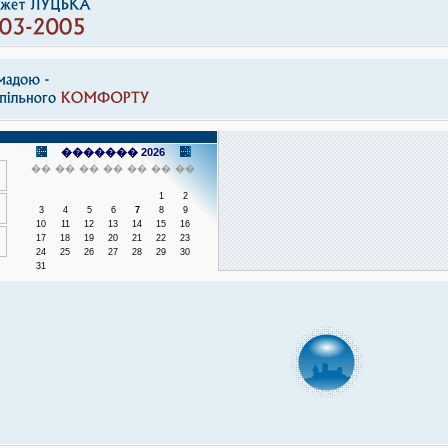
������� 2026
��
��
��
��
��
��
��
1
2
3
4
5
6
7
8
9
10
11
12
13
14
15
16
17
18
19
20
21
22
23
24
25
26
27
28
29
30
31