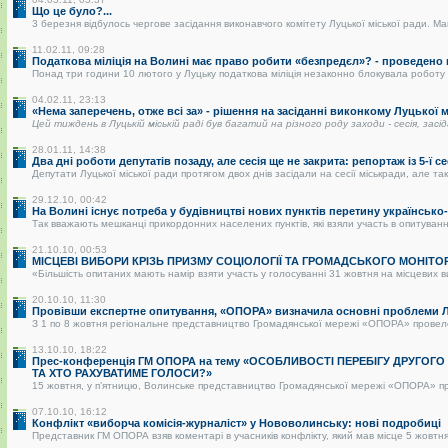
Що це було?...
3 березня відбулось чергове засідання виконавчого комітету Луцької міської ради. Май
11.02.11, 09:28
Податкова міліція на Волині має право робити «безпредєл»? - проведено
Понад три години 10 лютого у Луцьку податкова міліція незаконно блокувала роботу р
04.02.11, 23:13
«Нема заперечень, отже всі за» - рішення на засіданні виконкому Луцької
Цей тиждень в Луцькій міській раді був багатий на різного роду заходи - сесія, засі
28.01.11, 14:38
Два дні роботи депутатів позаду, але сесія ще не закрита: репортаж із 5-ї се
Депутати Луцької міської ради протягом двох днів засідали на сесії міськради, але так 
29.12.10, 00:42
На Волині існує потреба у будівництві нових пунктів перетину українськ
Так вважають мешканці прикордонних населених пунктів, які взяли участь в опитуванні.
21.10.10, 00:53
МІСЦЕВІ ВИБОРИ КРІЗЬ ПРИЗМУ СОЦІОЛОГІЇ ТА ГРОМАДСЬКОГО МОНІТО
«Більшість опитаних мають намір взяти участь у голосуванні 31 жовтня на місцевих в
20.10.10, 11:30
Провівши експертне опитування, «ОПОРА» визначила основні проблеми Лу
З 1 по 8 жовтня регіональне представництво Громадянської мережі «ОПОРА» провело о
13.10.10, 18:22
Прес-конференція ГМ ОПОРА на тему «ОСОБЛИВОСТІ ПЕРЕБІГУ ДРУГОГ
ТА ХТО РАХУВАТИМЕ ГОЛОСИ?»
15 жовтня, у п’ятницю, Волинське представництво Громадянської мережі «ОПОРА» пре
07.10.10, 16:12
Конфлікт «виборча комісія-журналіст» у Нововолинську: нові подробиці
Представник ГМ ОПОРА взяв коментарі в учасників конфлікту, який мав місце 5 жовтня 