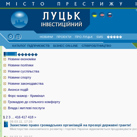
НОВИНИ
ПРОЕКТИ
ПРО ЛУЦЬК
SMS
�����
КАТАЛОГ ПІДПРИЄМСТВ
БІЗНЕС ON-LINE
СПІВРОБІТНИЦТВО
������
Новини економіки
Новини політики
Новини суспільства
Новини спорту
Новини законодавства
Анонси подій
Форс-мажор - Кримінал
Громадою до спільного комфорту
Влада і житлові послуги
1
2
3
...
416
417
418
>
09.03.11, 17:26
Захистимо право громадських організацій на прозорі державні гранти!
Міністерство економічного розвитку і торгівлі України відмовляється продовжувати ро
04.03.11, 03:37