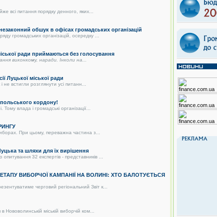
же всі питання порядку денного, яких...
 незаконний обшук в офісах громадських організацій
яду громадських організацій, осередку ...
 міської ради приймаються без голосування
дання виконкому, наради. Інколи на...
сії Луцької міської ради
і не встигли розглянути усі питанн...
о-польського кордону!
 Тому влада і громадські організації...
РИНГУ
иборах. При цьому, переважна частина з...
цька та шляхи для їх вирішення
питування 32 експертів - представників ...
О ЕТАПУ ВИБОРЧОЇ КАМПАНІЇ НА ВОЛИНІ: ХТО БАЛОТУЄТЬСЯ
зентуватиме черговий регіональний Звіт к...
в Нововолинській міській виборчій ком...