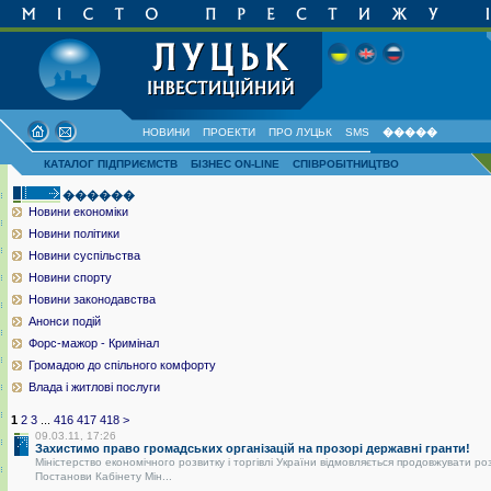
НОВИНИ
ПРОЕКТИ
ПРО ЛУЦЬК
SMS
�����
КАТАЛОГ ПІДПРИЄМСТВ
БІЗНЕС ON-LINE
СПІВРОБІТНИЦТВО
������
Новини економіки
Новини політики
Новини суспільства
Новини спорту
Новини законодавства
Анонси подій
Форс-мажор - Кримінал
Громадою до спільного комфорту
Влада і житлові послуги
1
2
3
...
416
417
418
>
09.03.11, 17:26
Захистимо право громадських організацій на прозорі державні гранти!
Міністерство економічного розвитку і торгівлі України відмовляється продовжувати ро
Постанови Кабінету Мін...