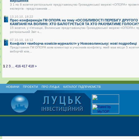
вирішення
З 1 по 8 жовтня регіональне представництво Громадянської мережі «ОПОРА» провел
експертів - представників ...
13.10.10, 18:22
Прес-конференція ГМ ОПОРА на тему «ОСОБЛИВОСТІ ПЕРЕБІГУ ДРУГОГО
КАМПАНІЇ НА ВОЛИНІ: ХТО БАЛОТУЄТЬСЯ ТА ХТО РАХУВАТИМЕ ГОЛОСИ?
15 жовтня, у п’ятницю, Волинське представництво Громадянської мережі «ОПОРА» п
регіональний Звіт к...
07.10.10, 16:12
Конфлікт «виборча комісія-журналіст» у Нововолинську: нові подробиці
Представник ГМ ОПОРА взяв коментарі в учасників конфлікту, який мав місце 5 жовтня
виборчій ком...
1
2
3
...
416
417
418
>
НОВИНИ
ПРОЕКТИ
ПРО ЛУЦЬК
КАТАЛОГ ПІДПРИЄМСТВ