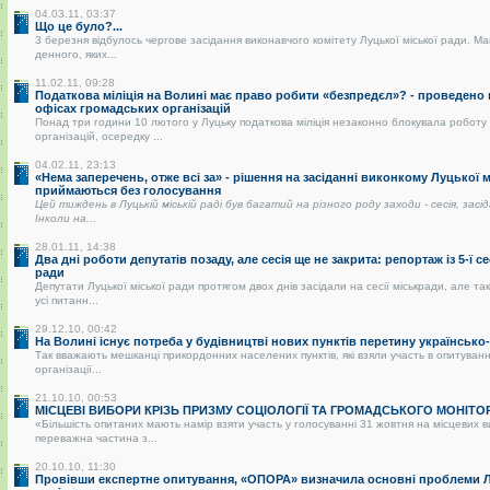
04.03.11, 03:37
Що це було?...
3 березня відбулось чергове засідання виконавчого комітету Луцької міської ради. Ма
денного, яких...
11.02.11, 09:28
Податкова міліція на Волині має право робити «безпредєл»? - проведено
офісах громадських організацій
Понад три години 10 лютого у Луцьку податкова міліція незаконно блокувала роботу
організацій, осередку ...
04.02.11, 23:13
«Нема заперечень, отже всі за» - рішення на засіданні виконкому Луцької 
приймаються без голосування
Цей тиждень в Луцькій міській раді був багатий на різного роду заходи - сесія, засі
Інколи на...
28.01.11, 14:38
Два дні роботи депутатів позаду, але сесія ще не закрита: репортаж із 5-ї се
ради
Депутати Луцької міської ради протягом двох днів засідали на сесії міськради, але так
усі питанн...
29.12.10, 00:42
На Волині існує потреба у будівництві нових пунктів перетину українськ
Так вважають мешканці прикордонних населених пунктів, які взяли участь в опитуванні
організації...
21.10.10, 00:53
МІСЦЕВІ ВИБОРИ КРІЗЬ ПРИЗМУ СОЦІОЛОГІЇ ТА ГРОМАДСЬКОГО МОНІТО
«Більшість опитаних мають намір взяти участь у голосуванні 31 жовтня на місцевих 
переважна частина з...
20.10.10, 11:30
Провівши експертне опитування, «ОПОРА» визначила основні проблеми Лу