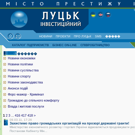
НОВИНИ
ПРОЕКТИ
ПРО ЛУЦЬК
SMS
�����
КАТАЛОГ ПІДПРИЄМСТВ
БІЗНЕС ON-LINE
СПІВРОБІТНИЦТВО
������
Новини економіки
Новини політики
Новини суспільства
Новини спорту
Новини законодавства
Анонси подій
Форс-мажор - Кримінал
Громадою до спільного комфорту
Влада і житлові послуги
1
2
3
...
416
417
418
>
09.03.11, 17:26
Захистимо право громадських організацій на прозорі державні гранти!
Міністерство економічного розвитку і торгівлі України відмовляється продовжувати ро
Постанови Кабінету Мін...