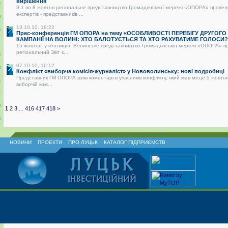
вирішення
З 1 по 8 жовтня регіональне представництво Громадянської мережі «ОПОРА» провел
експертів - представників ...
13.10.10, 18:22
Прес-конференція ГМ ОПОРА на тему «ОСОБЛИВОСТІ ПЕРЕБІГУ ДРУГОГО
КАМПАНІЇ НА ВОЛИНІ: ХТО БАЛОТУЄТЬСЯ ТА ХТО РАХУВАТИМЕ ГОЛОСИ?
15 жовтня, у п’ятницю, Волинське представництво Громадянської мережі «ОПОРА» п
регіональний Звіт к...
07.10.10, 16:12
Конфлікт «виборча комісія-журналіст» у Нововолинську: нові подробиці
Представник ГМ ОПОРА взяв коментарі в учасників конфлікту, який мав місце 5 жовтня
виборчій ком...
1
2
3
...
416
417
418
>
НОВИНИ
ПРОЕКТИ
ПРО ЛУЦЬК
КАТАЛОГ ПІДПРИЄМСТВ