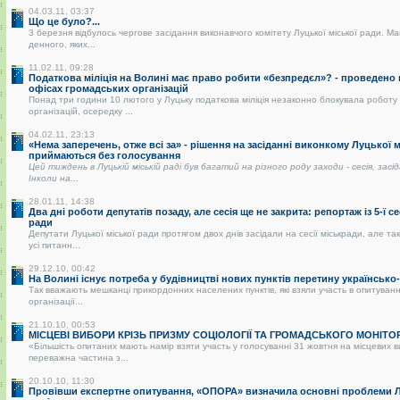
04.03.11, 03:37
Що це було?...
3 березня відбулось чергове засідання виконавчого комітету Луцької міської ради. Ма
денного, яких...
11.02.11, 09:28
Податкова міліція на Волині має право робити «безпредєл»? - проведено
офісах громадських організацій
Понад три години 10 лютого у Луцьку податкова міліція незаконно блокувала роботу
організацій, осередку ...
04.02.11, 23:13
«Нема заперечень, отже всі за» - рішення на засіданні виконкому Луцької 
приймаються без голосування
Цей тиждень в Луцькій міській раді був багатий на різного роду заходи - сесія, засі
Інколи на...
28.01.11, 14:38
Два дні роботи депутатів позаду, але сесія ще не закрита: репортаж із 5-ї се
ради
Депутати Луцької міської ради протягом двох днів засідали на сесії міськради, але так
усі питанн...
29.12.10, 00:42
На Волині існує потреба у будівництві нових пунктів перетину українськ
Так вважають мешканці прикордонних населених пунктів, які взяли участь в опитуванні
організації...
21.10.10, 00:53
МІСЦЕВІ ВИБОРИ КРІЗЬ ПРИЗМУ СОЦІОЛОГІЇ ТА ГРОМАДСЬКОГО МОНІТО
«Більшість опитаних мають намір взяти участь у голосуванні 31 жовтня на місцевих 
переважна частина з...
20.10.10, 11:30
Провівши експертне опитування, «ОПОРА» визначила основні проблеми Лу