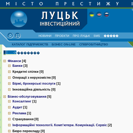
НОВИНИ
ПРОЕКТИ
ПРО ЛУЦЬК
SMS
�����
КАТАЛОГ ПІДПРИЄМСТВ
БІЗНЕС ON-LINE
СПІВРОБІТНИЦТВО
�������
Фінанси
[4]
Банки
[3]
Кредитні спілки [0]
Операції з нерухомістю [0]
Біржі, брокерські послуги
[1]
Інноваційна діяльність [0]
Бізнес-обслуговування
[5]
Консалтинг
[1]
Аудит
[1]
Реклама
[1]
Страхування [0]
Інформаційні технології. Комп'ютери. Комунiкацiї. Сервiс
[2]
Бюро перекладу [0]