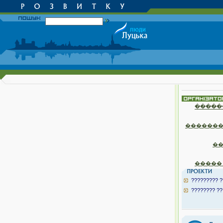
�����
�������
�
�����
????????? ?
???????? ??