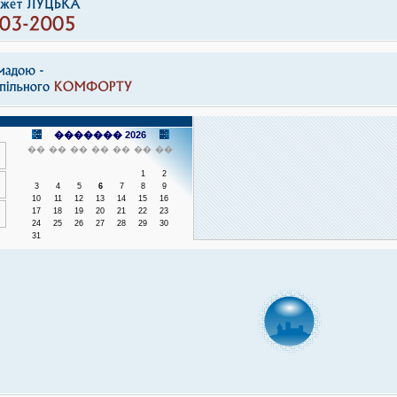
������� 2026
��
��
��
��
��
��
��
1
2
3
4
5
6
7
8
9
10
11
12
13
14
15
16
17
18
19
20
21
22
23
24
25
26
27
28
29
30
31