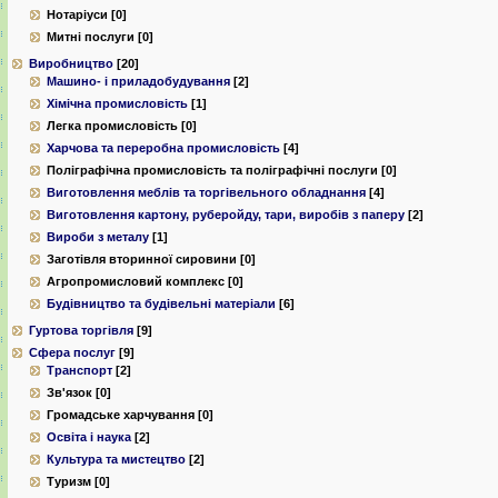
Нотаріуси [0]
Митні послуги [0]
Виробництво
[20]
Машино- і приладобудування
[2]
Хімічна промисловість
[1]
Легка промисловість [0]
Харчова та переробна промисловість
[4]
Поліграфічна промисловість та поліграфічні послуги [0]
Виготовлення меблів та торгівельного обладнання
[4]
Виготовлення картону, руберойду, тари, виробів з паперу
[2]
Вироби з металу
[1]
Заготівля вторинної сировини [0]
Агропромисловий комплекс [0]
Будівництво та будівельні матеріали
[6]
Гуртова торгівля
[9]
Сфера послуг
[9]
Транспорт
[2]
Зв'язок [0]
Громадське харчування [0]
Освіта і наука
[2]
Культура та мистецтво
[2]
Туризм [0]