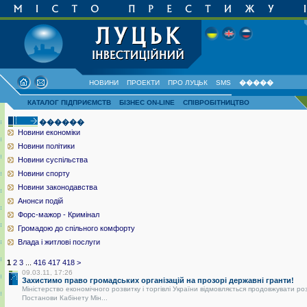
НОВИНИ
ПРОЕКТИ
ПРО ЛУЦЬК
SMS
�����
КАТАЛОГ ПІДПРИЄМСТВ
БІЗНЕС ON-LINE
СПІВРОБІТНИЦТВО
������
Новини економіки
Новини політики
Новини суспільства
Новини спорту
Новини законодавства
Анонси подій
Форс-мажор - Кримінал
Громадою до спільного комфорту
Влада і житлові послуги
1
2
3
...
416
417
418
>
09.03.11, 17:26
Захистимо право громадських організацій на прозорі державні гранти!
Міністерство економічного розвитку і торгівлі України відмовляється продовжувати ро
Постанови Кабінету Мін...