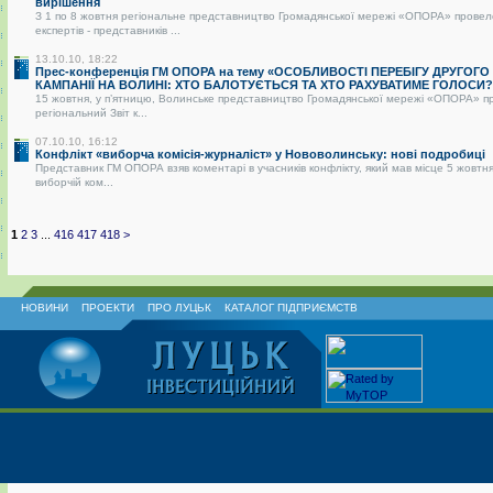
вирішення
З 1 по 8 жовтня регіональне представництво Громадянської мережі «ОПОРА» провел
експертів - представників ...
13.10.10, 18:22
Прес-конференція ГМ ОПОРА на тему «ОСОБЛИВОСТІ ПЕРЕБІГУ ДРУГОГО
КАМПАНІЇ НА ВОЛИНІ: ХТО БАЛОТУЄТЬСЯ ТА ХТО РАХУВАТИМЕ ГОЛОСИ?
15 жовтня, у п’ятницю, Волинське представництво Громадянської мережі «ОПОРА» п
регіональний Звіт к...
07.10.10, 16:12
Конфлікт «виборча комісія-журналіст» у Нововолинську: нові подробиці
Представник ГМ ОПОРА взяв коментарі в учасників конфлікту, який мав місце 5 жовтня
виборчій ком...
1
2
3
...
416
417
418
>
НОВИНИ
ПРОЕКТИ
ПРО ЛУЦЬК
КАТАЛОГ ПІДПРИЄМСТВ