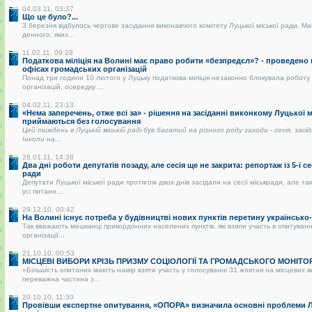
04.03.11, 03:37
Що це було?...
3 березня відбулось чергове засідання виконавчого комітету Луцької міської ради. Ма
денного, яких...
11.02.11, 09:28
Податкова міліція на Волині має право робити «безпредєл»? - проведено
офісах громадських організацій
Понад три години 10 лютого у Луцьку податкова міліція незаконно блокувала роботу
організацій, осередку ...
04.02.11, 23:13
«Нема заперечень, отже всі за» - рішення на засіданні виконкому Луцької 
приймаються без голосування
Цей тиждень в Луцькій міській раді був багатий на різного роду заходи - сесія, засі
Інколи на...
28.01.11, 14:38
Два дні роботи депутатів позаду, але сесія ще не закрита: репортаж із 5-ї се
ради
Депутати Луцької міської ради протягом двох днів засідали на сесії міськради, але так
усі питанн...
29.12.10, 00:42
На Волині існує потреба у будівництві нових пунктів перетину українськ
Так вважають мешканці прикордонних населених пунктів, які взяли участь в опитуванні
організації...
21.10.10, 00:53
МІСЦЕВІ ВИБОРИ КРІЗЬ ПРИЗМУ СОЦІОЛОГІЇ ТА ГРОМАДСЬКОГО МОНІТО
«Більшість опитаних мають намір взяти участь у голосуванні 31 жовтня на місцевих 
переважна частина з...
20.10.10, 11:30
Провівши експертне опитування, «ОПОРА» визначила основні проблеми Лу