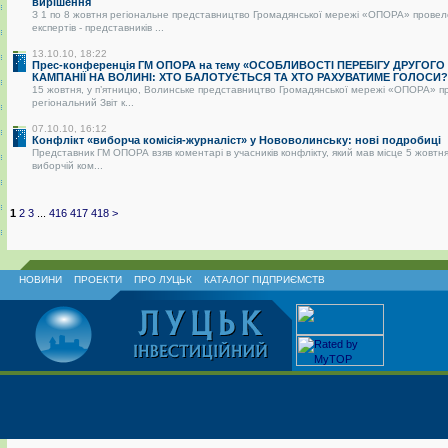
вирішення
З 1 по 8 жовтня регіональне представництво Громадянської мережі «ОПОРА» провел
експертів - представників ...
13.10.10, 18:22
Прес-конференція ГМ ОПОРА на тему «ОСОБЛИВОСТІ ПЕРЕБІГУ ДРУГОГО
КАМПАНІЇ НА ВОЛИНІ: ХТО БАЛОТУЄТЬСЯ ТА ХТО РАХУВАТИМЕ ГОЛОСИ?
15 жовтня, у п’ятницю, Волинське представництво Громадянської мережі «ОПОРА» п
регіональний Звіт к...
07.10.10, 16:12
Конфлікт «виборча комісія-журналіст» у Нововолинську: нові подробиці
Представник ГМ ОПОРА взяв коментарі в учасників конфлікту, який мав місце 5 жовтня
виборчій ком...
1
2
3
...
416
417
418
>
НОВИНИ
ПРОЕКТИ
ПРО ЛУЦЬК
КАТАЛОГ ПІДПРИЄМСТВ