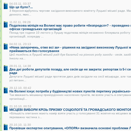
04.03.11, 03:37
Що це було?...
3 березня відбулось чергове засідання виконавчого комітету Луцької міської ради. Ма
денного, яких...
11.02.11, 09:28
Податкова міліція на Волині має право робити «безпредєл»? - проведено
офісах громадських організацій
Понад три години 10 лютого у Луцьку податкова міліція незаконно блокувала роботу
організацій, осередку ...
04.02.11, 23:13
«Нема заперечень, отже всі за» - рішення на засіданні виконкому Луцької 
приймаються без голосування
Цей тиждень в Луцькій міській раді був багатий на різного роду заходи - сесія, засі
Інколи на...
28.01.11, 14:38
Два дні роботи депутатів позаду, але сесія ще не закрита: репортаж із 5-ї се
ради
Депутати Луцької міської ради протягом двох днів засідали на сесії міськради, але так
усі питанн...
29.12.10, 00:42
На Волині існує потреба у будівництві нових пунктів перетину українськ
Так вважають мешканці прикордонних населених пунктів, які взяли участь в опитуванні
організації...
21.10.10, 00:53
МІСЦЕВІ ВИБОРИ КРІЗЬ ПРИЗМУ СОЦІОЛОГІЇ ТА ГРОМАДСЬКОГО МОНІТО
«Більшість опитаних мають намір взяти участь у голосуванні 31 жовтня на місцевих 
переважна частина з...
20.10.10, 11:30
Провівши експертне опитування, «ОПОРА» визначила основні проблеми Лу