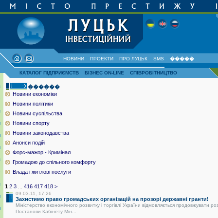
НОВИНИ
ПРОЕКТИ
ПРО ЛУЦЬК
SMS
�����
КАТАЛОГ ПІДПРИЄМСТВ
БІЗНЕС ON-LINE
СПІВРОБІТНИЦТВО
������
Новини економіки
Новини політики
Новини суспільства
Новини спорту
Новини законодавства
Анонси подій
Форс-мажор - Кримінал
Громадою до спільного комфорту
Влада і житлові послуги
1
2
3
...
416
417
418
>
09.03.11, 17:26
Захистимо право громадських організацій на прозорі державні гранти!
Міністерство економічного розвитку і торгівлі України відмовляється продовжувати ро
Постанови Кабінету Мін...