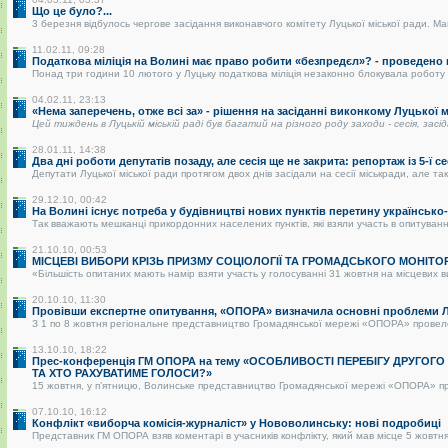
Що це було?...
3 березня відбулось чергове засідання виконавчого комітету Луцької міської ради. Май
11.02.11, 09:28
Податкова міліція на Волині має право робити «безпредєл»? - проведено
Понад три години 10 лютого у Луцьку податкова міліція незаконно блокувала роботу р
04.02.11, 23:13
«Нема заперечень, отже всі за» - рішення на засіданні виконкому Луцької
Цей тиждень в Луцькій міській раді був багатий на різного роду заходи - сесія, засі
28.01.11, 14:38
Два дні роботи депутатів позаду, але сесія ще не закрита: репортаж із 5-ї се
Депутати Луцької міської ради протягом двох днів засідали на сесії міськради, але так 
29.12.10, 00:42
На Волині існує потреба у будівництві нових пунктів перетину українськ
Так вважають мешканці прикордонних населених пунктів, які взяли участь в опитуванні.
21.10.10, 00:53
МІСЦЕВІ ВИБОРИ КРІЗЬ ПРИЗМУ СОЦІОЛОГІЇ ТА ГРОМАДСЬКОГО МОНІТО
«Більшість опитаних мають намір взяти участь у голосуванні 31 жовтня на місцевих в
20.10.10, 11:30
Провівши експертне опитування, «ОПОРА» визначила основні проблеми Лу
З 1 по 8 жовтня регіональне представництво Громадянської мережі «ОПОРА» провело о
13.10.10, 18:22
Прес-конференція ГМ ОПОРА на тему «ОСОБЛИВОСТІ ПЕРЕБІГУ ДРУГОГ
ТА ХТО РАХУВАТИМЕ ГОЛОСИ?»
15 жовтня, у п’ятницю, Волинське представництво Громадянської мережі «ОПОРА» пре
07.10.10, 16:12
Конфлікт «виборча комісія-журналіст» у Нововолинську: нові подробиці
Представник ГМ ОПОРА взяв коментарі в учасників конфлікту, який мав місце 5 жовтня 