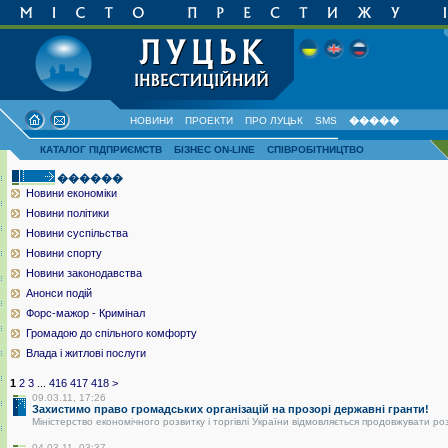
НОВИНИ
ПРОЕКТИ
ПРО ЛУЦЬК
SMS
�����
КАТАЛОГ ПІДПРИЄМСТВ
БІЗНЕС ON-LINE
СПІВРОБІТНИЦТВО
������
Новини економіки
Новини політики
Новини суспільства
Новини спорту
Новини законодавства
Анонси подій
Форс-мажор - Кримінал
Громадою до спільного комфорту
Влада і житлові послуги
1
2
3
...
416
417
418
>
09.03.11, 17:26
Захистимо право громадських організацій на прозорі державні гранти!
Міністерство економічного розвитку і торгівлі України відмовляється продовжувати ро
04.03.11, 03:37