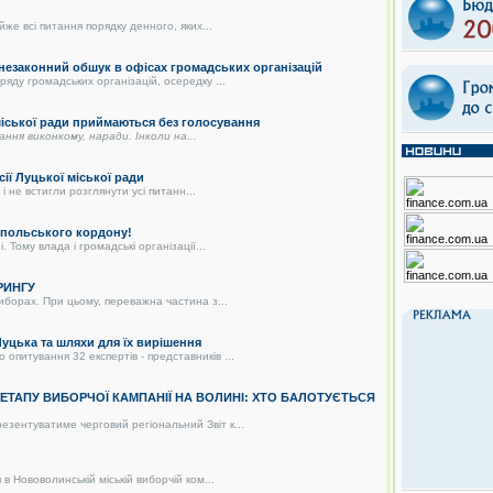
же всі питання порядку денного, яких...
 незаконний обшук в офісах громадських організацій
яду громадських організацій, осередку ...
 міської ради приймаються без голосування
дання виконкому, наради. Інколи на...
сії Луцької міської ради
і не встигли розглянути усі питанн...
о-польського кордону!
 Тому влада і громадські організації...
РИНГУ
иборах. При цьому, переважна частина з...
цька та шляхи для їх вирішення
питування 32 експертів - представників ...
О ЕТАПУ ВИБОРЧОЇ КАМПАНІЇ НА ВОЛИНІ: ХТО БАЛОТУЄТЬСЯ
зентуватиме черговий регіональний Звіт к...
в Нововолинській міській виборчій ком...