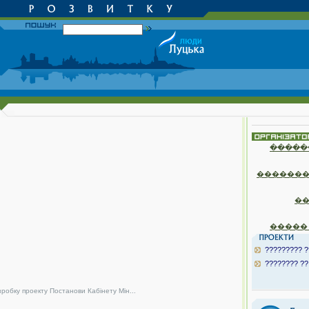
�����
�������
�
�����
????????? ?
???????? ??
зробку проекту Постанови Кабінету Мін...