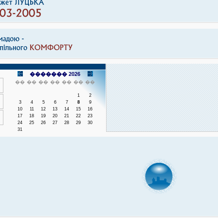
������� 2026
��
��
��
��
��
��
��
1
2
3
4
5
6
7
8
9
10
11
12
13
14
15
16
17
18
19
20
21
22
23
24
25
26
27
28
29
30
31