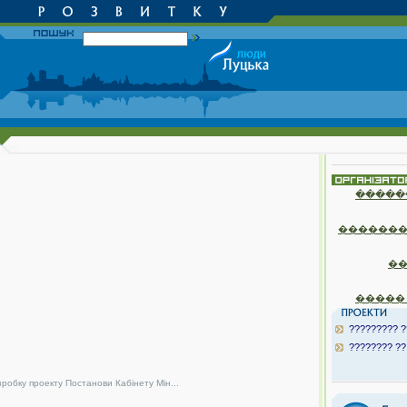
�����
�������
�
�����
????????? ?
???????? ??
зробку проекту Постанови Кабінету Мін...