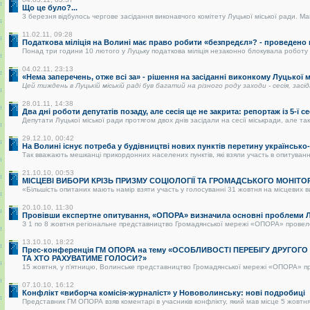
Що це було?...
3 березня відбулось чергове засідання виконавчого комітету Луцької міської ради. Май
11.02.11, 09:28
Податкова міліція на Волині має право робити «безпредєл»? - проведено
Понад три години 10 лютого у Луцьку податкова міліція незаконно блокувала роботу р
04.02.11, 23:13
«Нема заперечень, отже всі за» - рішення на засіданні виконкому Луцької
Цей тиждень в Луцькій міській раді був багатий на різного роду заходи - сесія, засі
28.01.11, 14:38
Два дні роботи депутатів позаду, але сесія ще не закрита: репортаж із 5-ї се
Депутати Луцької міської ради протягом двох днів засідали на сесії міськради, але так 
29.12.10, 00:42
На Волині існує потреба у будівництві нових пунктів перетину українськ
Так вважають мешканці прикордонних населених пунктів, які взяли участь в опитуванні.
21.10.10, 00:53
МІСЦЕВІ ВИБОРИ КРІЗЬ ПРИЗМУ СОЦІОЛОГІЇ ТА ГРОМАДСЬКОГО МОНІТО
«Більшість опитаних мають намір взяти участь у голосуванні 31 жовтня на місцевих в
20.10.10, 11:30
Провівши експертне опитування, «ОПОРА» визначила основні проблеми Лу
З 1 по 8 жовтня регіональне представництво Громадянської мережі «ОПОРА» провело о
13.10.10, 18:22
Прес-конференція ГМ ОПОРА на тему «ОСОБЛИВОСТІ ПЕРЕБІГУ ДРУГОГ
ТА ХТО РАХУВАТИМЕ ГОЛОСИ?»
15 жовтня, у п’ятницю, Волинське представництво Громадянської мережі «ОПОРА» пре
07.10.10, 16:12
Конфлікт «виборча комісія-журналіст» у Нововолинську: нові подробиці
Представник ГМ ОПОРА взяв коментарі в учасників конфлікту, який мав місце 5 жовтня 