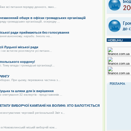
же всі питання порядку денного, яких...
 незаконний обшук в офісах громадських організацій
яду громадських організацій, осередку ...
 міської ради приймаються без голосування
дання виконкому, наради. Інколи на...
сії Луцької міської ради
і не встигли розглянути усі питанн...
о-польського кордону!
 Тому влада і громадські організації...
РИНГУ
иборах. При цьому, переважна частина з...
цька та шляхи для їх вирішення
питування 32 експертів - представників ...
О ЕТАПУ ВИБОРЧОЇ КАМПАНІЇ НА ВОЛИНІ: ХТО БАЛОТУЄТЬСЯ
зентуватиме черговий регіональний Звіт к...
в Нововолинській міській виборчій ком...