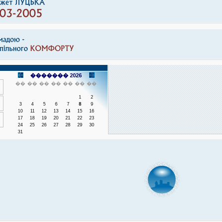
������� 2026
��
��
��
��
��
��
��
1
2
3
4
5
6
7
8
9
10
11
12
13
14
15
16
17
18
19
20
21
22
23
24
25
26
27
28
29
30
31