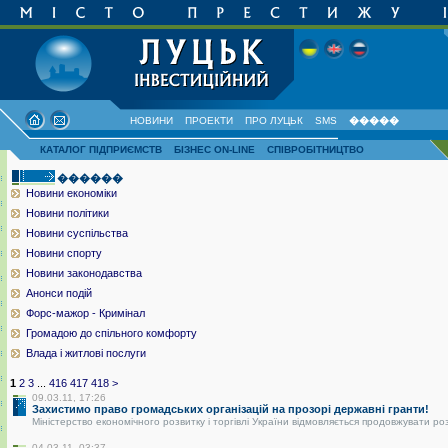
НОВИНИ
ПРОЕКТИ
ПРО ЛУЦЬК
SMS
�����
КАТАЛОГ ПІДПРИЄМСТВ
БІЗНЕС ON-LINE
СПІВРОБІТНИЦТВО
������
Новини економіки
Новини політики
Новини суспільства
Новини спорту
Новини законодавства
Анонси подій
Форс-мажор - Кримінал
Громадою до спільного комфорту
Влада і житлові послуги
1
2
3
...
416
417
418
>
09.03.11, 17:26
Захистимо право громадських організацій на прозорі державні гранти!
Міністерство економічного розвитку і торгівлі України відмовляється продовжувати ро
04.03.11, 03:37