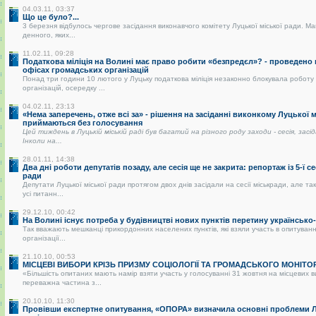
04.03.11, 03:37
Що це було?...
3 березня відбулось чергове засідання виконавчого комітету Луцької міської ради. Ма
денного, яких...
11.02.11, 09:28
Податкова міліція на Волині має право робити «безпредєл»? - проведено
офісах громадських організацій
Понад три години 10 лютого у Луцьку податкова міліція незаконно блокувала роботу
організацій, осередку ...
04.02.11, 23:13
«Нема заперечень, отже всі за» - рішення на засіданні виконкому Луцької 
приймаються без голосування
Цей тиждень в Луцькій міській раді був багатий на різного роду заходи - сесія, засі
Інколи на...
28.01.11, 14:38
Два дні роботи депутатів позаду, але сесія ще не закрита: репортаж із 5-ї се
ради
Депутати Луцької міської ради протягом двох днів засідали на сесії міськради, але так
усі питанн...
29.12.10, 00:42
На Волині існує потреба у будівництві нових пунктів перетину українськ
Так вважають мешканці прикордонних населених пунктів, які взяли участь в опитуванні
організації...
21.10.10, 00:53
МІСЦЕВІ ВИБОРИ КРІЗЬ ПРИЗМУ СОЦІОЛОГІЇ ТА ГРОМАДСЬКОГО МОНІТО
«Більшість опитаних мають намір взяти участь у голосуванні 31 жовтня на місцевих 
переважна частина з...
20.10.10, 11:30
Провівши експертне опитування, «ОПОРА» визначила основні проблеми Лу