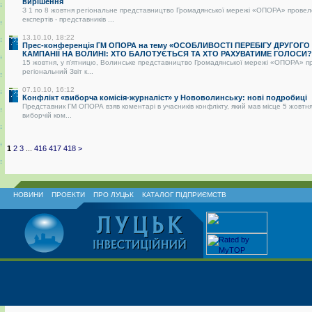
вирішення
З 1 по 8 жовтня регіональне представництво Громадянської мережі «ОПОРА» провел
експертів - представників ...
13.10.10, 18:22
Прес-конференція ГМ ОПОРА на тему «ОСОБЛИВОСТІ ПЕРЕБІГУ ДРУГОГО
КАМПАНІЇ НА ВОЛИНІ: ХТО БАЛОТУЄТЬСЯ ТА ХТО РАХУВАТИМЕ ГОЛОСИ?
15 жовтня, у п’ятницю, Волинське представництво Громадянської мережі «ОПОРА» п
регіональний Звіт к...
07.10.10, 16:12
Конфлікт «виборча комісія-журналіст» у Нововолинську: нові подробиці
Представник ГМ ОПОРА взяв коментарі в учасників конфлікту, який мав місце 5 жовтня
виборчій ком...
1
2
3
...
416
417
418
>
НОВИНИ
ПРОЕКТИ
ПРО ЛУЦЬК
КАТАЛОГ ПІДПРИЄМСТВ