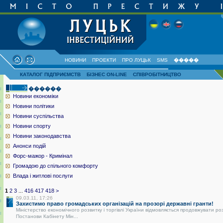
НОВИНИ
ПРОЕКТИ
ПРО ЛУЦЬК
SMS
�����
КАТАЛОГ ПІДПРИЄМСТВ
БІЗНЕС ON-LINE
СПІВРОБІТНИЦТВО
������
Новини економіки
Новини політики
Новини суспільства
Новини спорту
Новини законодавства
Анонси подій
Форс-мажор - Кримінал
Громадою до спільного комфорту
Влада і житлові послуги
1
2
3
...
416
417
418
>
09.03.11, 17:26
Захистимо право громадських організацій на прозорі державні гранти!
Міністерство економічного розвитку і торгівлі України відмовляється продовжувати ро
Постанови Кабінету Мін...