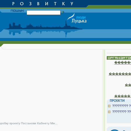
�����
�������
�
�����
????????? ?
???????? ??
зробку проекту Постанови Кабінету Мін...