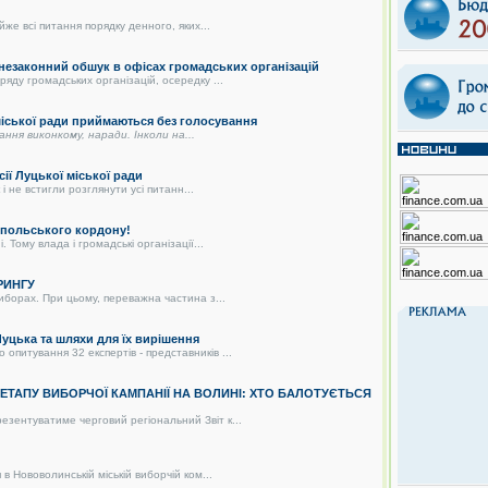
же всі питання порядку денного, яких...
 незаконний обшук в офісах громадських організацій
яду громадських організацій, осередку ...
 міської ради приймаються без голосування
дання виконкому, наради. Інколи на...
сії Луцької міської ради
і не встигли розглянути усі питанн...
о-польського кордону!
 Тому влада і громадські організації...
РИНГУ
иборах. При цьому, переважна частина з...
цька та шляхи для їх вирішення
питування 32 експертів - представників ...
О ЕТАПУ ВИБОРЧОЇ КАМПАНІЇ НА ВОЛИНІ: ХТО БАЛОТУЄТЬСЯ
зентуватиме черговий регіональний Звіт к...
в Нововолинській міській виборчій ком...