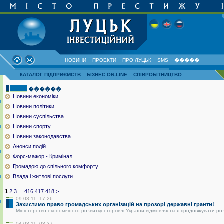
НОВИНИ
ПРОЕКТИ
ПРО ЛУЦЬК
SMS
�����
КАТАЛОГ ПІДПРИЄМСТВ
БІЗНЕС ON-LINE
СПІВРОБІТНИЦТВО
������
Новини економіки
Новини політики
Новини суспільства
Новини спорту
Новини законодавства
Анонси подій
Форс-мажор - Кримінал
Громадою до спільного комфорту
Влада і житлові послуги
1
2
3
...
416
417
418
>
09.03.11, 17:26
Захистимо право громадських організацій на прозорі державні гранти!
Міністерство економічного розвитку і торгівлі України відмовляється продовжувати ро
04.03.11, 03:37