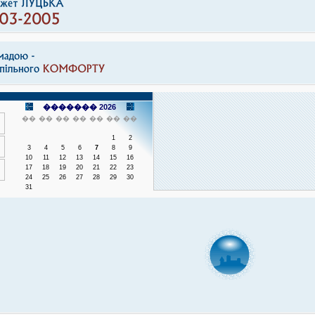
������� 2026
��
��
��
��
��
��
��
1
2
3
4
5
6
7
8
9
10
11
12
13
14
15
16
17
18
19
20
21
22
23
24
25
26
27
28
29
30
31