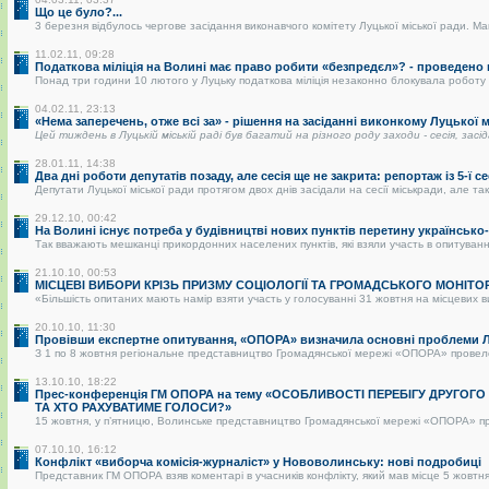
Що це було?...
3 березня відбулось чергове засідання виконавчого комітету Луцької міської ради. Май
11.02.11, 09:28
Податкова міліція на Волині має право робити «безпредєл»? - проведено
Понад три години 10 лютого у Луцьку податкова міліція незаконно блокувала роботу р
04.02.11, 23:13
«Нема заперечень, отже всі за» - рішення на засіданні виконкому Луцької
Цей тиждень в Луцькій міській раді був багатий на різного роду заходи - сесія, засі
28.01.11, 14:38
Два дні роботи депутатів позаду, але сесія ще не закрита: репортаж із 5-ї се
Депутати Луцької міської ради протягом двох днів засідали на сесії міськради, але так 
29.12.10, 00:42
На Волині існує потреба у будівництві нових пунктів перетину українськ
Так вважають мешканці прикордонних населених пунктів, які взяли участь в опитуванні.
21.10.10, 00:53
МІСЦЕВІ ВИБОРИ КРІЗЬ ПРИЗМУ СОЦІОЛОГІЇ ТА ГРОМАДСЬКОГО МОНІТО
«Більшість опитаних мають намір взяти участь у голосуванні 31 жовтня на місцевих в
20.10.10, 11:30
Провівши експертне опитування, «ОПОРА» визначила основні проблеми Лу
З 1 по 8 жовтня регіональне представництво Громадянської мережі «ОПОРА» провело о
13.10.10, 18:22
Прес-конференція ГМ ОПОРА на тему «ОСОБЛИВОСТІ ПЕРЕБІГУ ДРУГОГ
ТА ХТО РАХУВАТИМЕ ГОЛОСИ?»
15 жовтня, у п’ятницю, Волинське представництво Громадянської мережі «ОПОРА» пре
07.10.10, 16:12
Конфлікт «виборча комісія-журналіст» у Нововолинську: нові подробиці
Представник ГМ ОПОРА взяв коментарі в учасників конфлікту, який мав місце 5 жовтня 