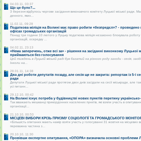
04.03.11, 03:37
Що це було?...
3 березня відбулось чергове засідання виконавчого комітету Луцької міської ради. Ма
денного, яких...
11.02.11, 09:28
Податкова міліція на Волині має право робити «безпредєл»? - проведено
офісах громадських організацій
Понад три години 10 лютого у Луцьку податкова міліція незаконно блокувала роботу
організацій, осередку ...
04.02.11, 23:13
«Нема заперечень, отже всі за» - рішення на засіданні виконкому Луцької 
приймаються без голосування
Цей тиждень в Луцькій міській раді був багатий на різного роду заходи - сесія, засі
Інколи на...
28.01.11, 14:38
Два дні роботи депутатів позаду, але сесія ще не закрита: репортаж із 5-ї се
ради
Депутати Луцької міської ради протягом двох днів засідали на сесії міськради, але так
усі питанн...
29.12.10, 00:42
На Волині існує потреба у будівництві нових пунктів перетину українськ
Так вважають мешканці прикордонних населених пунктів, які взяли участь в опитуванні
організації...
21.10.10, 00:53
МІСЦЕВІ ВИБОРИ КРІЗЬ ПРИЗМУ СОЦІОЛОГІЇ ТА ГРОМАДСЬКОГО МОНІТО
«Більшість опитаних мають намір взяти участь у голосуванні 31 жовтня на місцевих 
переважна частина з...
20.10.10, 11:30
Провівши експертне опитування, «ОПОРА» визначила основні проблеми Лу