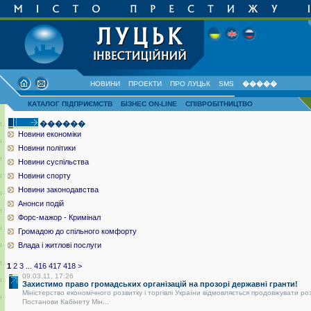
НОВИНИ
ПРОЕКТИ
ПРО ЛУЦЬК
SMS
�����
КАТАЛОГ ПІДПРИЄМСТВ
БІЗНЕС ON-LINE
СПІВРОБІТНИЦТВО
������
Новини економіки
Новини політики
Новини суспільства
Новини спорту
Новини законодавства
Анонси подій
Форс-мажор - Кримінал
Громадою до спільного комфорту
Влада і житлові послуги
1
2
3
...
416
417
418
>
09.03.11, 17:26
Захистимо право громадських організацій на прозорі державні гранти!
Міністерство економічного розвитку і торгівлі України відмовляється продовжувати ро
Постанови Кабінету Мін...