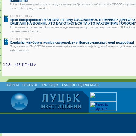
вирішення
З 1 по 8 жовтня регіональне представництво Громадянської мережі «ОПОРА» провел
експертів - представників ...
13.10.10, 18:22
Прес-конференція ГМ ОПОРА на тему «ОСОБЛИВОСТІ ПЕРЕБІГУ ДРУГОГО
КАМПАНІЇ НА ВОЛИНІ: ХТО БАЛОТУЄТЬСЯ ТА ХТО РАХУВАТИМЕ ГОЛОСИ?
15 жовтня, у п’ятницю, Волинське представництво Громадянської мережі «ОПОРА» п
регіональний Звіт к...
07.10.10, 16:12
Конфлікт «виборча комісія-журналіст» у Нововолинську: нові подробиці
Представник ГМ ОПОРА взяв коментарі в учасників конфлікту, який мав місце 5 жовтня
виборчій ком...
1
2
3
...
416
417
418
>
НОВИНИ
ПРОЕКТИ
ПРО ЛУЦЬК
КАТАЛОГ ПІДПРИЄМСТВ