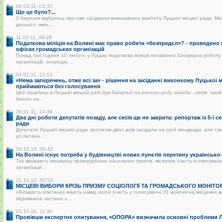
04.03.11, 03:37
Що це було?...
3 березня відбулось чергове засідання виконавчого комітету Луцької міської ради. Ма
денного, яких...
11.02.11, 09:28
Податкова міліція на Волині має право робити «безпредєл»? - проведено
офісах громадських організацій
Понад три години 10 лютого у Луцьку податкова міліція незаконно блокувала роботу
організацій, осередку ...
04.02.11, 23:13
«Нема заперечень, отже всі за» - рішення на засіданні виконкому Луцької 
приймаються без голосування
Цей тиждень в Луцькій міській раді був багатий на різного роду заходи - сесія, засі
Інколи на...
28.01.11, 14:38
Два дні роботи депутатів позаду, але сесія ще не закрита: репортаж із 5-ї се
ради
Депутати Луцької міської ради протягом двох днів засідали на сесії міськради, але так
усі питанн...
29.12.10, 00:42
На Волині існує потреба у будівництві нових пунктів перетину українськ
Так вважають мешканці прикордонних населених пунктів, які взяли участь в опитуванні
організації...
21.10.10, 00:53
МІСЦЕВІ ВИБОРИ КРІЗЬ ПРИЗМУ СОЦІОЛОГІЇ ТА ГРОМАДСЬКОГО МОНІТО
«Більшість опитаних мають намір взяти участь у голосуванні 31 жовтня на місцевих 
переважна частина з...
20.10.10, 11:30
Провівши експертне опитування, «ОПОРА» визначила основні проблеми Лу