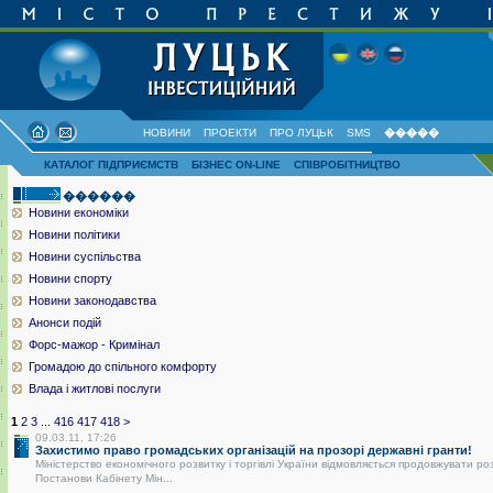
НОВИНИ
ПРОЕКТИ
ПРО ЛУЦЬК
SMS
�����
КАТАЛОГ ПІДПРИЄМСТВ
БІЗНЕС ON-LINE
СПІВРОБІТНИЦТВО
������
Новини економіки
Новини політики
Новини суспільства
Новини спорту
Новини законодавства
Анонси подій
Форс-мажор - Кримінал
Громадою до спільного комфорту
Влада і житлові послуги
1
2
3
...
416
417
418
>
09.03.11, 17:26
Захистимо право громадських організацій на прозорі державні гранти!
Міністерство економічного розвитку і торгівлі України відмовляється продовжувати ро
Постанови Кабінету Мін...