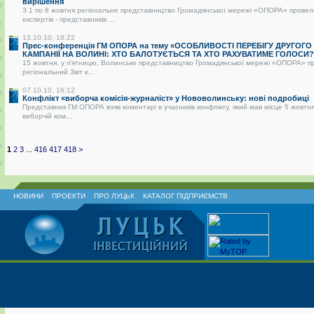
вирішення
З 1 по 8 жовтня регіональне представництво Громадянської мережі «ОПОРА» провел
експертів - представників ...
13.10.10, 18:22
Прес-конференція ГМ ОПОРА на тему «ОСОБЛИВОСТІ ПЕРЕБІГУ ДРУГОГО
КАМПАНІЇ НА ВОЛИНІ: ХТО БАЛОТУЄТЬСЯ ТА ХТО РАХУВАТИМЕ ГОЛОСИ?
15 жовтня, у п’ятницю, Волинське представництво Громадянської мережі «ОПОРА» п
регіональний Звіт к...
07.10.10, 16:12
Конфлікт «виборча комісія-журналіст» у Нововолинську: нові подробиці
Представник ГМ ОПОРА взяв коментарі в учасників конфлікту, який мав місце 5 жовтня
виборчій ком...
1
2
3
...
416
417
418
>
НОВИНИ
ПРОЕКТИ
ПРО ЛУЦЬК
КАТАЛОГ ПІДПРИЄМСТВ