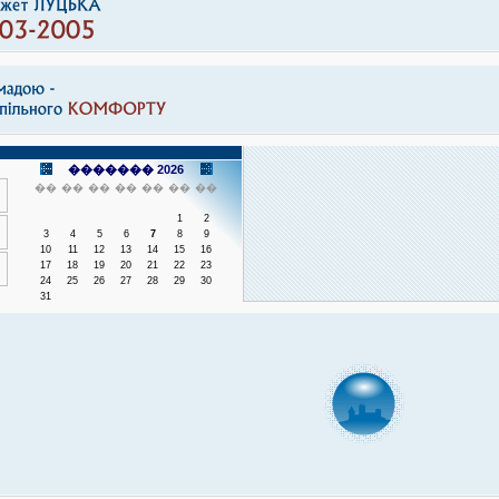
������� 2026
��
��
��
��
��
��
��
1
2
3
4
5
6
7
8
9
10
11
12
13
14
15
16
17
18
19
20
21
22
23
24
25
26
27
28
29
30
31