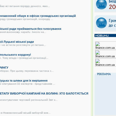
же всі питання порядку денного, яких...
 незаконний обшук в офісах громадських організацій
яду громадських організацій, осередку ...
 міської ради приймаються без голосування
дання виконкому, наради. Інколи на...
сії Луцької міської ради
і не встигли розглянути усі питанн...
о-польського кордону!
 Тому влада і громадські організації...
РИНГУ
иборах. При цьому, переважна частина з...
цька та шляхи для їх вирішення
питування 32 експертів - представників ...
О ЕТАПУ ВИБОРЧОЇ КАМПАНІЇ НА ВОЛИНІ: ХТО БАЛОТУЄТЬСЯ
зентуватиме черговий регіональний Звіт к...
в Нововолинській міській виборчій ком...