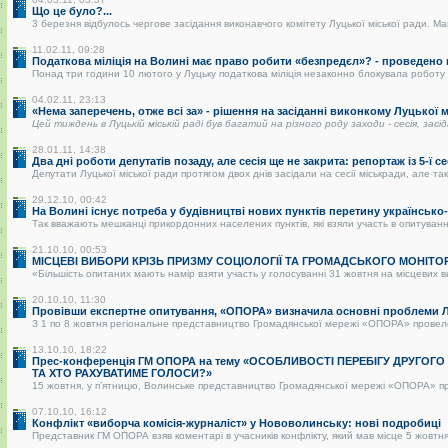
Що це було?...
3 березня відбулось чергове засідання виконавчого комітету Луцької міської ради. Май
11.02.11, 09:28
Податкова міліція на Волині має право робити «безпредєл»? - проведено
Понад три години 10 лютого у Луцьку податкова міліція незаконно блокувала роботу р
04.02.11, 23:13
«Нема заперечень, отже всі за» - рішення на засіданні виконкому Луцької
Цей тиждень в Луцькій міській раді був багатий на різного роду заходи - сесія, засі
28.01.11, 14:38
Два дні роботи депутатів позаду, але сесія ще не закрита: репортаж із 5-ї се
Депутати Луцької міської ради протягом двох днів засідали на сесії міськради, але так 
29.12.10, 00:42
На Волині існує потреба у будівництві нових пунктів перетину українськ
Так вважають мешканці прикордонних населених пунктів, які взяли участь в опитуванні.
21.10.10, 00:53
МІСЦЕВІ ВИБОРИ КРІЗЬ ПРИЗМУ СОЦІОЛОГІЇ ТА ГРОМАДСЬКОГО МОНІТО
«Більшість опитаних мають намір взяти участь у голосуванні 31 жовтня на місцевих в
20.10.10, 11:30
Провівши експертне опитування, «ОПОРА» визначила основні проблеми Лу
З 1 по 8 жовтня регіональне представництво Громадянської мережі «ОПОРА» провело о
13.10.10, 18:22
Прес-конференція ГМ ОПОРА на тему «ОСОБЛИВОСТІ ПЕРЕБІГУ ДРУГОГ
ТА ХТО РАХУВАТИМЕ ГОЛОСИ?»
15 жовтня, у п’ятницю, Волинське представництво Громадянської мережі «ОПОРА» пре
07.10.10, 16:12
Конфлікт «виборча комісія-журналіст» у Нововолинську: нові подробиці
Представник ГМ ОПОРА взяв коментарі в учасників конфлікту, який мав місце 5 жовтня 