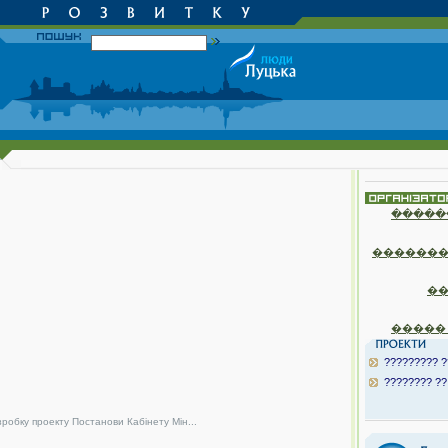
�����
�������
�
�����
????????? ?
???????? ??
зробку проекту Постанови Кабінету Мін...