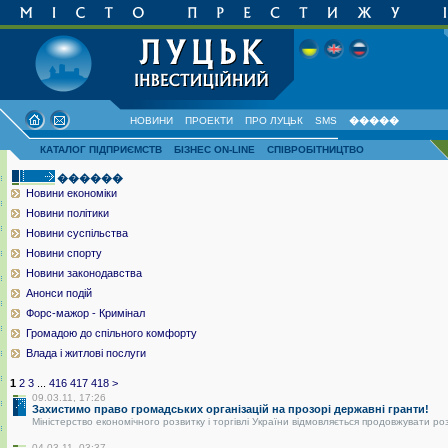
НОВИНИ
ПРОЕКТИ
ПРО ЛУЦЬК
SMS
�����
КАТАЛОГ ПІДПРИЄМСТВ
БІЗНЕС ON-LINE
СПІВРОБІТНИЦТВО
������
Новини економіки
Новини політики
Новини суспільства
Новини спорту
Новини законодавства
Анонси подій
Форс-мажор - Кримінал
Громадою до спільного комфорту
Влада і житлові послуги
1
2
3
...
416
417
418
>
09.03.11, 17:26
Захистимо право громадських організацій на прозорі державні гранти!
Міністерство економічного розвитку і торгівлі України відмовляється продовжувати ро
04.03.11, 03:37