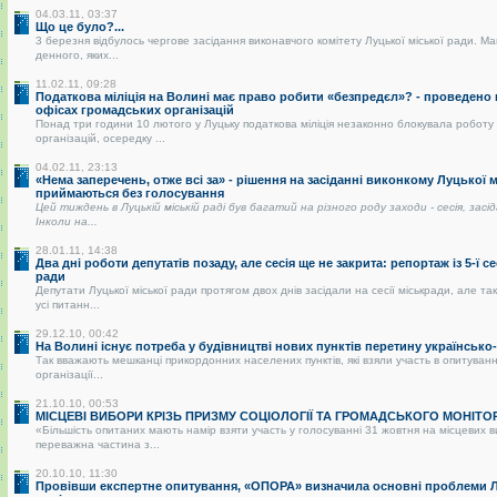
04.03.11, 03:37
Що це було?...
3 березня відбулось чергове засідання виконавчого комітету Луцької міської ради. Ма
денного, яких...
11.02.11, 09:28
Податкова міліція на Волині має право робити «безпредєл»? - проведено
офісах громадських організацій
Понад три години 10 лютого у Луцьку податкова міліція незаконно блокувала роботу
організацій, осередку ...
04.02.11, 23:13
«Нема заперечень, отже всі за» - рішення на засіданні виконкому Луцької 
приймаються без голосування
Цей тиждень в Луцькій міській раді був багатий на різного роду заходи - сесія, засі
Інколи на...
28.01.11, 14:38
Два дні роботи депутатів позаду, але сесія ще не закрита: репортаж із 5-ї се
ради
Депутати Луцької міської ради протягом двох днів засідали на сесії міськради, але так
усі питанн...
29.12.10, 00:42
На Волині існує потреба у будівництві нових пунктів перетину українськ
Так вважають мешканці прикордонних населених пунктів, які взяли участь в опитуванні
організації...
21.10.10, 00:53
МІСЦЕВІ ВИБОРИ КРІЗЬ ПРИЗМУ СОЦІОЛОГІЇ ТА ГРОМАДСЬКОГО МОНІТО
«Більшість опитаних мають намір взяти участь у голосуванні 31 жовтня на місцевих 
переважна частина з...
20.10.10, 11:30
Провівши експертне опитування, «ОПОРА» визначила основні проблеми Лу