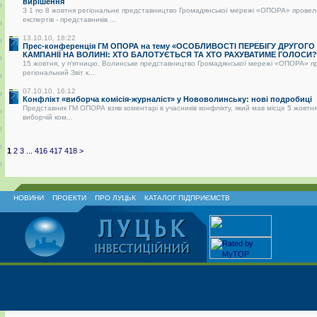
вирішення
З 1 по 8 жовтня регіональне представництво Громадянської мережі «ОПОРА» провел
експертів - представників ...
13.10.10, 18:22
Прес-конференція ГМ ОПОРА на тему «ОСОБЛИВОСТІ ПЕРЕБІГУ ДРУГОГО
КАМПАНІЇ НА ВОЛИНІ: ХТО БАЛОТУЄТЬСЯ ТА ХТО РАХУВАТИМЕ ГОЛОСИ?
15 жовтня, у п’ятницю, Волинське представництво Громадянської мережі «ОПОРА» п
регіональний Звіт к...
07.10.10, 16:12
Конфлікт «виборча комісія-журналіст» у Нововолинську: нові подробиці
Представник ГМ ОПОРА взяв коментарі в учасників конфлікту, який мав місце 5 жовтня
виборчій ком...
1
2
3
...
416
417
418
>
НОВИНИ
ПРОЕКТИ
ПРО ЛУЦЬК
КАТАЛОГ ПІДПРИЄМСТВ