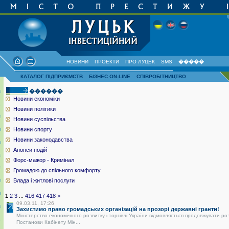
НОВИНИ
ПРОЕКТИ
ПРО ЛУЦЬК
SMS
�����
КАТАЛОГ ПІДПРИЄМСТВ
БІЗНЕС ON-LINE
СПІВРОБІТНИЦТВО
������
Новини економіки
Новини політики
Новини суспільства
Новини спорту
Новини законодавства
Анонси подій
Форс-мажор - Кримінал
Громадою до спільного комфорту
Влада і житлові послуги
1
2
3
...
416
417
418
>
09.03.11, 17:26
Захистимо право громадських організацій на прозорі державні гранти!
Міністерство економічного розвитку і торгівлі України відмовляється продовжувати ро
Постанови Кабінету Мін...