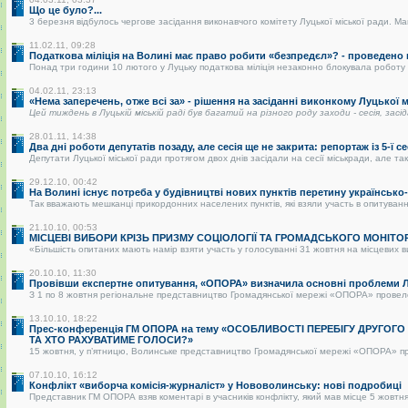
Що це було?...
3 березня відбулось чергове засідання виконавчого комітету Луцької міської ради. Май
11.02.11, 09:28
Податкова міліція на Волині має право робити «безпредєл»? - проведено
Понад три години 10 лютого у Луцьку податкова міліція незаконно блокувала роботу р
04.02.11, 23:13
«Нема заперечень, отже всі за» - рішення на засіданні виконкому Луцької
Цей тиждень в Луцькій міській раді був багатий на різного роду заходи - сесія, засі
28.01.11, 14:38
Два дні роботи депутатів позаду, але сесія ще не закрита: репортаж із 5-ї се
Депутати Луцької міської ради протягом двох днів засідали на сесії міськради, але так 
29.12.10, 00:42
На Волині існує потреба у будівництві нових пунктів перетину українськ
Так вважають мешканці прикордонних населених пунктів, які взяли участь в опитуванні.
21.10.10, 00:53
МІСЦЕВІ ВИБОРИ КРІЗЬ ПРИЗМУ СОЦІОЛОГІЇ ТА ГРОМАДСЬКОГО МОНІТО
«Більшість опитаних мають намір взяти участь у голосуванні 31 жовтня на місцевих в
20.10.10, 11:30
Провівши експертне опитування, «ОПОРА» визначила основні проблеми Лу
З 1 по 8 жовтня регіональне представництво Громадянської мережі «ОПОРА» провело о
13.10.10, 18:22
Прес-конференція ГМ ОПОРА на тему «ОСОБЛИВОСТІ ПЕРЕБІГУ ДРУГОГ
ТА ХТО РАХУВАТИМЕ ГОЛОСИ?»
15 жовтня, у п’ятницю, Волинське представництво Громадянської мережі «ОПОРА» пре
07.10.10, 16:12
Конфлікт «виборча комісія-журналіст» у Нововолинську: нові подробиці
Представник ГМ ОПОРА взяв коментарі в учасників конфлікту, який мав місце 5 жовтня 