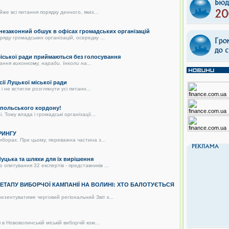
же всі питання порядку денного, яких...
 незаконний обшук в офісах громадських організацій
яду громадських організацій, осередку ...
 міської ради приймаються без голосування
дання виконкому, наради. Інколи на...
сії Луцької міської ради
і не встигли розглянути усі питанн...
о-польського кордону!
 Тому влада і громадські організації...
РИНГУ
иборах. При цьому, переважна частина з...
цька та шляхи для їх вирішення
питування 32 експертів - представників ...
О ЕТАПУ ВИБОРЧОЇ КАМПАНІЇ НА ВОЛИНІ: ХТО БАЛОТУЄТЬСЯ
зентуватиме черговий регіональний Звіт к...
в Нововолинській міській виборчій ком...