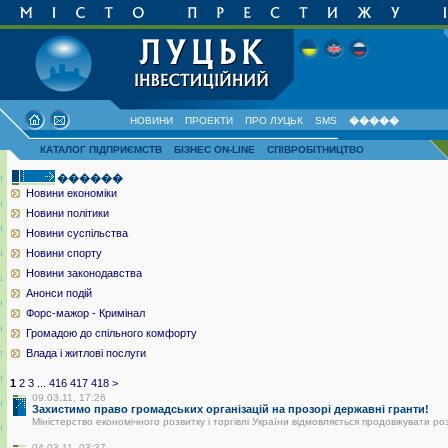
НОВИНИ
ПРОЕКТИ
ПРО ЛУЦЬК
SMS
�����
КАТАЛОГ ПІДПРИЄМСТВ
БІЗНЕС ON-LINE
СПІВРОБІТНИЦТВО
������
Новини економіки
Новини політики
Новини суспільства
Новини спорту
Новини законодавства
Анонси подій
Форс-мажор - Кримінал
Громадою до спільного комфорту
Влада і житлові послуги
1
2
3
...
416
417
418
>
09.03.11, 17:26
Захистимо право громадських організацій на прозорі державні гранти!
Міністерство економічного розвитку і торгівлі України відмовляється продовжувати ро
04.03.11, 03:37