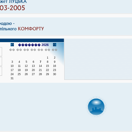
������� 2026
��
��
��
��
��
��
��
1
2
3
4
5
6
7
8
9
10
11
12
13
14
15
16
17
18
19
20
21
22
23
24
25
26
27
28
29
30
31