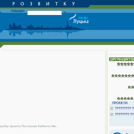
�����
�������
�
�����
????????? ?
???????? ??
зробку проекту Постанови Кабінету Мін...