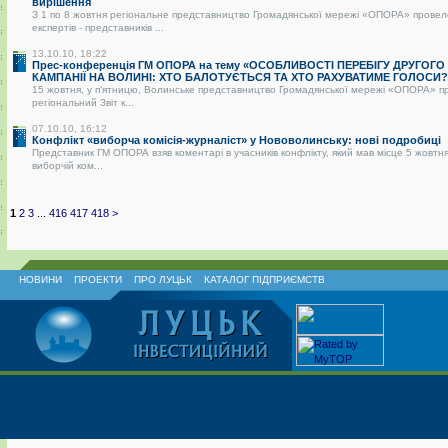
вирішення
З 1 по 8 жовтня регіональне представництво Громадянської мережі «ОПОРА» провел
експертів - представників ...
13.10.10, 18:22
Прес-конференція ГМ ОПОРА на тему «ОСОБЛИВОСТІ ПЕРЕБІГУ ДРУГОГО
КАМПАНІЇ НА ВОЛИНІ: ХТО БАЛОТУЄТЬСЯ ТА ХТО РАХУВАТИМЕ ГОЛОСИ?
15 жовтня, у п’ятницю, Волинське представництво Громадянської мережі «ОПОРА» п
регіональний Звіт к...
07.10.10, 16:12
Конфлікт «виборча комісія-журналіст» у Нововолинську: нові подробиці
Представник ГМ ОПОРА взяв коментарі в учасників конфлікту, який мав місце 5 жовтня
виборчій ком...
1
2
3
...
416
417
418
>
НОВИНИ
ПРОЕКТИ
ПРО ЛУЦЬК
КАТАЛОГ ПІДПРИЄМСТВ