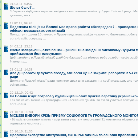
04.03.11, 03:37
Що це було?...
3 березня відбулось чергове засідання виконавчого комітету Луцької міської ради. Ма
денного, яких...
11.02.11, 09:28
Податкова міліція на Волині має право робити «безпредєл»? - проведено
офісах громадських організацій
Понад три години 10 лютого у Луцьку податкова міліція незаконно блокувала роботу
організацій, осередку ...
04.02.11, 23:13
«Нема заперечень, отже всі за» - рішення на засіданні виконкому Луцької 
приймаються без голосування
Цей тиждень в Луцькій міській раді був багатий на різного роду заходи - сесія, засі
Інколи на...
28.01.11, 14:38
Два дні роботи депутатів позаду, але сесія ще не закрита: репортаж із 5-ї се
ради
Депутати Луцької міської ради протягом двох днів засідали на сесії міськради, але так
усі питанн...
29.12.10, 00:42
На Волині існує потреба у будівництві нових пунктів перетину українськ
Так вважають мешканці прикордонних населених пунктів, які взяли участь в опитуванні
організації...
21.10.10, 00:53
МІСЦЕВІ ВИБОРИ КРІЗЬ ПРИЗМУ СОЦІОЛОГІЇ ТА ГРОМАДСЬКОГО МОНІТО
«Більшість опитаних мають намір взяти участь у голосуванні 31 жовтня на місцевих 
переважна частина з...
20.10.10, 11:30
Провівши експертне опитування, «ОПОРА» визначила основні проблеми Лу