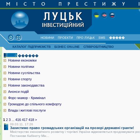
НОВИНИ
ПРОЕКТИ
ПРО ЛУЦЬК
SMS
�����
КАТАЛОГ ПІДПРИЄМСТВ
БІЗНЕС ON-LINE
СПІВРОБІТНИЦТВО
������
Новини економіки
Новини політики
Новини суспільства
Новини спорту
Новини законодавства
Анонси подій
Форс-мажор - Кримінал
Громадою до спільного комфорту
Влада і житлові послуги
1
2
3
...
416
417
418
>
09.03.11, 17:26
Захистимо право громадських організацій на прозорі державні гранти!
Міністерство економічного розвитку і торгівлі України відмовляється продовжувати ро
Постанови Кабінету Мін...