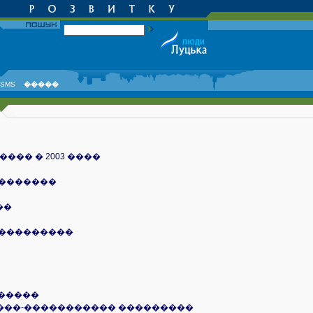
SMS
�����
�� � 2003 ����
��������
��
����������
������
���-����������� ���������