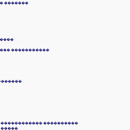
� �������
�����
���� �����������.
�������
 ������������� ����������
 �����