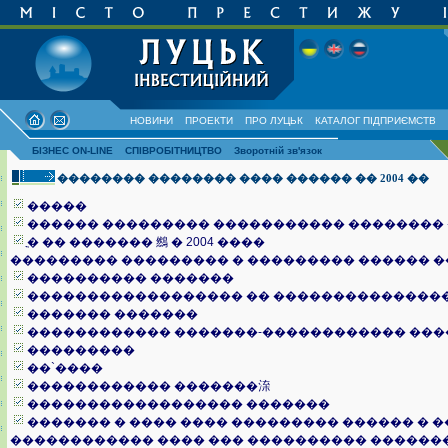
НОВИНИ
ПРОЕКТИ
ПРО ЛУЦЬК
КАТАЛОГ ПІДПРИЄМСТВ
БІЗНЕС ON-LINE
СПІВРОБІТНИЦТВО
Зворотній зв'язок
�������� �������� ���� ������ �� 2004 ��
�����
������ ��������� ����������� �������� ��
ֳ� �� ������� 䳿 � 2004 ����
��������� ��������� � ��������� ������ 
���������� �������
������������������ �� ��������������
������� �������
������������ �������-������������ ��
���������
��`����
������������ �������㳿
������������������ �������
������� � ���� ���� ��������� ������ � 
������������ ���� ��� ���������� ������