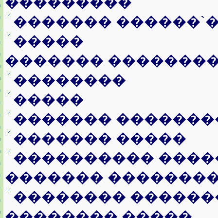
���������
������� ������`
�����
������� �������
��������
�����
������� �������
������� �����
���������� ����
������� �������
�������� ������
�������� �����