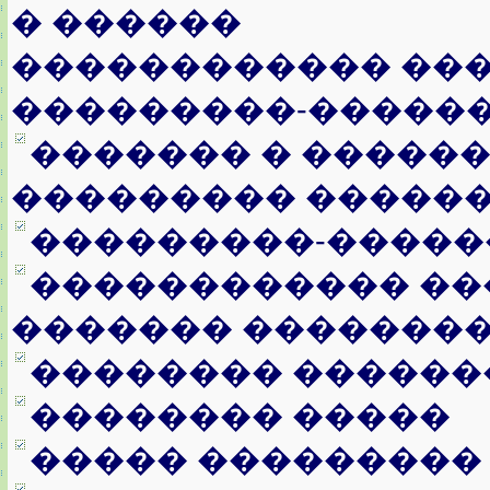
� ������
������������ ���
���������-�����
������� � �����
��������� �����
���������-�����
������������ ��
������� ��������
�������� ������
�������� �����
����� ���������