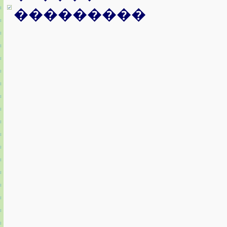
���������