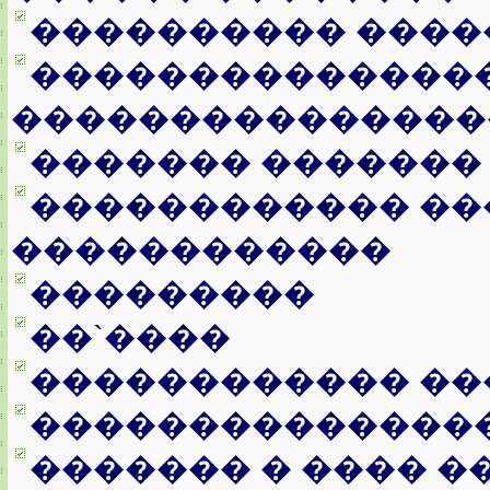
���������� ����
���������������
���������������
������� �������
������������ ��
������������
���������
��`����
������������ ��
��������������
������� � ���� �