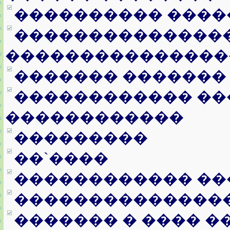
���������� ����
���������������
���������������
������� �������
������������ ��
������������
���������
��`����
������������ ��
��������������
������� � ���� �