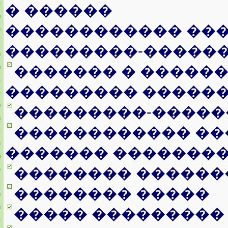
� ������
������������ ���
���������-�����
������� � �����
��������� �����
���������-�����
������������ ��
������� ��������
�������� ������
�������� �����
����� ���������