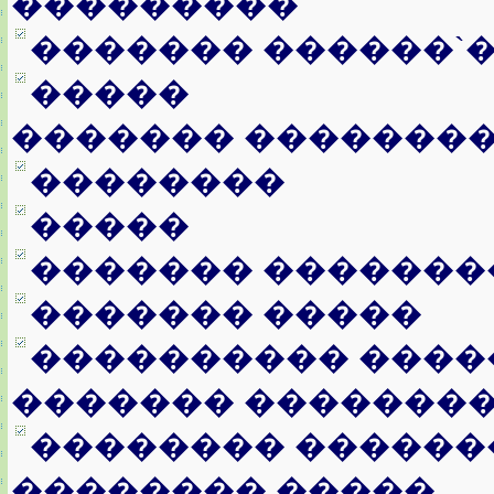
���������
������� ������`
�����
������� �������
��������
�����
������� �������
������� �����
���������� ����
������� �������
�������� ������
�������� �����