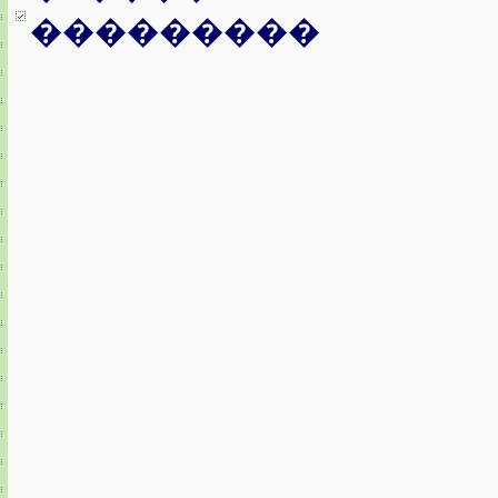
���������