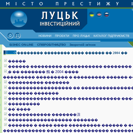
НОВИНИ
ПРОЕКТИ
ПРО ЛУЦЬК
КАТАЛОГ ПІДПРИЄМСТВ
БІЗНЕС ON-LINE
СПІВРОБІТНИЦТВО
Зворотній зв'язок
�������� �������� ���� ������ �� 2004 ��
�����
������ ��������� ����������� �������� ��
ֳ� �� ������� 䳿 � 2004 ����
��������� ��������� � ��������� ������ 
���������� �������
������������������ �� ��������������
������� �������
������������ �������-������������ ��
���������
��`����
������������ �������㳿
������������������ �������
������� � ���� ���� ��������� ������ � 
������������ ���� ��� ���������� ������