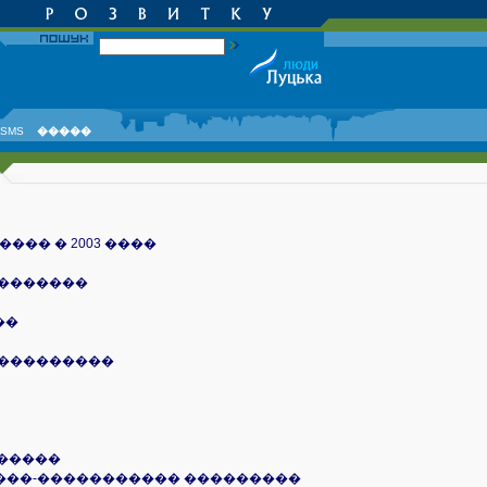
SMS
�����
�� � 2003 ����
��������
��
����������
������
���-����������� ���������