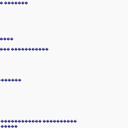
� �������
�����
���� �����������.
�������
 ������������� ����������
 �����