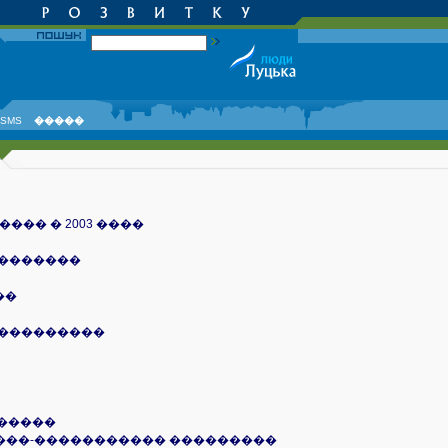
SMS
�����
�� � 2003 ����
��������
��
����������
������
���-����������� ���������