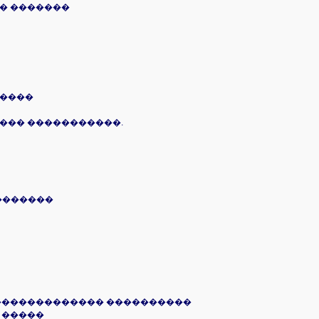
� �������
�����
���� �����������.
�������
 ������������� ����������
 �����