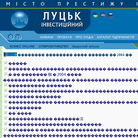
НОВИНИ
ПРОЕКТИ
ПРО ЛУЦЬК
КАТАЛОГ ПІДПРИЄМСТВ
БІЗНЕС ON-LINE
СПІВРОБІТНИЦТВО
Зворотній зв'язок
�������� �������� ���� ������ �� 2004 ��
�����
������ ��������� ����������� �������� ��
ֳ� �� ������� 䳿 � 2004 ����
��������� ��������� � ��������� ������ 
���������� �������
������������������ �� ��������������
������� �������
������������ �������-������������ ��
���������
��`����
������������ �������㳿
������������������ �������
������� � ���� ���� ��������� ������ � 
������������ ���� ��� ���������� ������