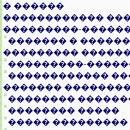
� ������
������������ ���
���������-�����
������� � �����
��������� �����
���������-�����
������������ ��
������� ��������
�������� ������
�������� �����
����� ���������