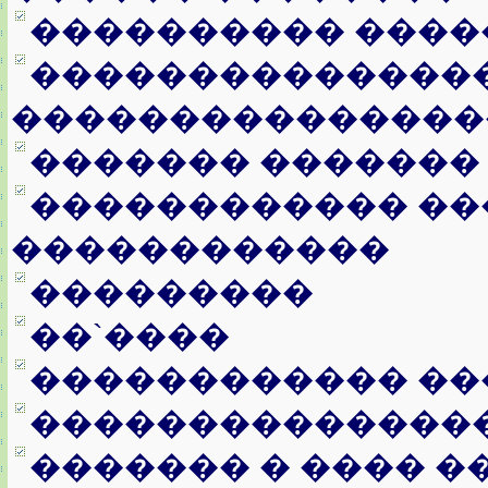
���������� ����
���������������
���������������
������� �������
������������ ��
������������
���������
��`����
������������ ��
��������������
������� � ���� �