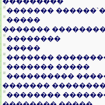
���������
������� ������`
�����
������� �������
��������
�����
������� �������
������� �����
���������� ����
������� �������
�������� ������
�������� �����