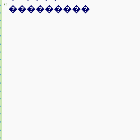
���������