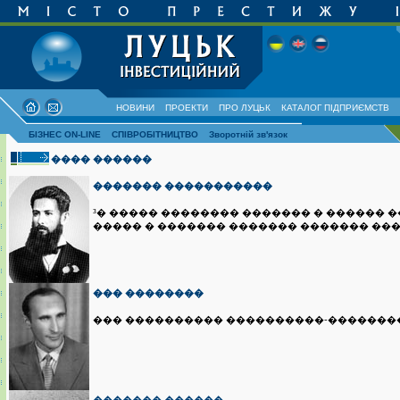
НОВИНИ
ПРОЕКТИ
ПРО ЛУЦЬК
КАТАЛОГ ПІДПРИЄМСТВ
БІЗНЕС ON-LINE
СПІВРОБІТНИЦТВО
Зворотній зв'язок
���� ������
������� �����������
³� ����� �������� ������� � ������ 
����� � ������� ������� ������� ��
��� ��������
��� ���������� ����������-�������� �