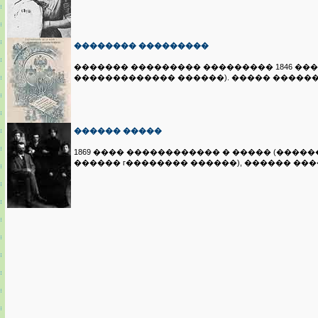
�������� ���������
������� ��������� ��������� 1846 ���
������������� ������). ����� ������ 
������ �����
1869 ���� ������������ � ����� (�����
������ г�������� ������), ������ ���