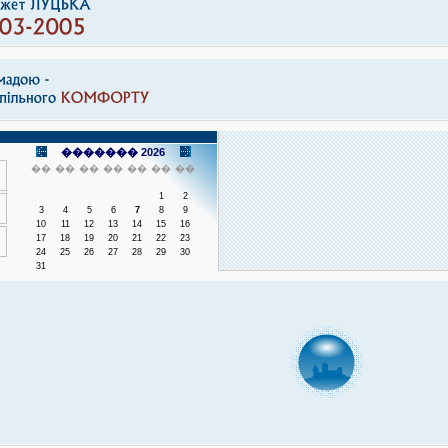
������� 2026
��
��
��
��
��
��
��
1
2
3
4
5
6
7
8
9
10
11
12
13
14
15
16
17
18
19
20
21
22
23
24
25
26
27
28
29
30
31