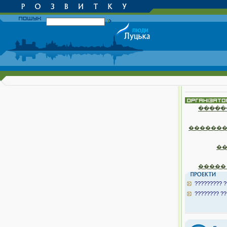
�����
�������
�
�����
????????? ?
???????? ??