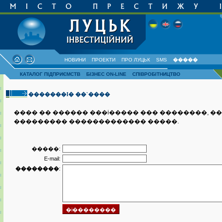
НОВИНИ
ПРОЕКТИ
ПРО ЛУЦЬК
SMS
�����
КАТАЛОГ ПІДПРИЄМСТВ
БІЗНЕС ON-LINE
СПІВРОБІТНИЦТВО
�������I� ��`����
���� �� ������ ���i����� ��� ��������, �
��������� ������������� �����.
�����:
E-mail:
��������
: