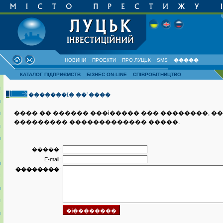
НОВИНИ
ПРОЕКТИ
ПРО ЛУЦЬК
SMS
�����
КАТАЛОГ ПІДПРИЄМСТВ
БІЗНЕС ON-LINE
СПІВРОБІТНИЦТВО
�������I� ��`����
���� �� ������ ���i����� ��� ��������, �
��������� ������������� �����.
�����:
E-mail:
��������
: