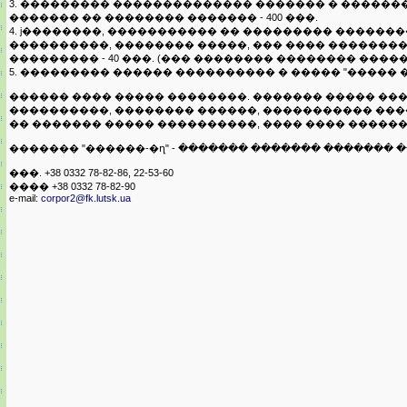
3. ��������� �������������� ������� � ������
������� �� �������� ������� - 400 ���.
4. ϳ��������, ����������� �� ��������� ������
����������, �������� �����, ��� ���� ���������
��������� - 40 ���. (��� �������� �������� ����
5. ��������� ������ ���������� � ����� "����� 
������ ���� ����� ��������. ������� ����� �
����������, �������� ������, ����������� ��
�� ������� ����� ����������, ���� ���� �����
������� "������-�ղ" - ������� ������� ������� �
���. +38 0332 78-82-86, 22-53-60
���� +38 0332 78-82-90
e-mail:
corpor2@fk.lutsk.ua