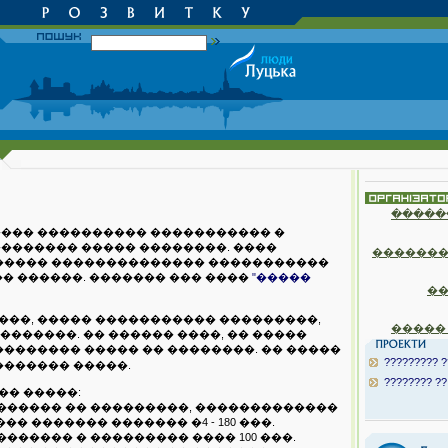
�����
���� ���������� ����������� �
�������� ����� ��������. ����
�������
� ����� �������������� �����������
� ������. ������� ��� ����
"�����
�
���, ����� ����������� ���������,
�����
�������. �� ������ ����, �� �����
�������� ����� �� ��������. �� �����
????????? ?
������� �����.
???????? ??
�� �����:
������� �� ���������, �������������
 ������� ������� �4 - 180 ���.
������ � ��������� ���� 100 ���.