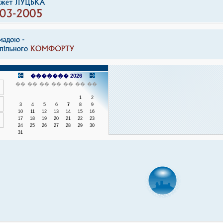
������� 2026
��
��
��
��
��
��
��
1
2
3
4
5
6
7
8
9
10
11
12
13
14
15
16
17
18
19
20
21
22
23
24
25
26
27
28
29
30
31