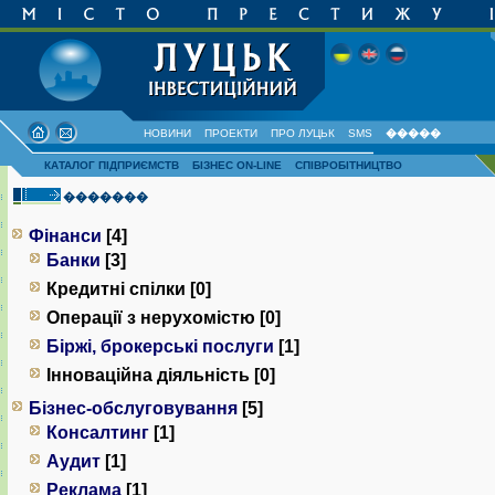
НОВИНИ
ПРОЕКТИ
ПРО ЛУЦЬК
SMS
�����
КАТАЛОГ ПІДПРИЄМСТВ
БІЗНЕС ON-LINE
СПІВРОБІТНИЦТВО
�������
Фінанси
[4]
Банки
[3]
Кредитні спілки [0]
Операції з нерухомістю [0]
Біржі, брокерські послуги
[1]
Інноваційна діяльність [0]
Бізнес-обслуговування
[5]
Консалтинг
[1]
Аудит
[1]
Реклама
[1]