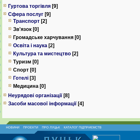
Гуртова торгівля
[9]
Сфера послуг
[9]
Транспорт
[2]
Зв'язок [0]
Громадське харчування [0]
Освіта і наука
[2]
Культура та мистецтво
[2]
Туризм [0]
Спорт [0]
Готелі
[3]
Медицина [0]
Неурядові організації
[8]
Засоби масової інформації
[4]
НОВИНИ
ПРОЕКТИ
ПРО ЛУЦЬК
КАТАЛОГ ПІДПРИЄМСТВ