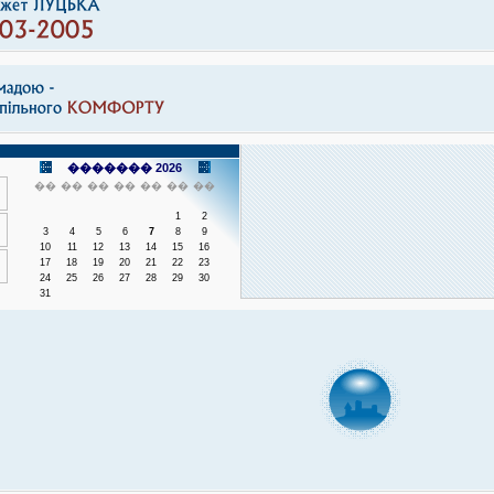
������� 2026
��
��
��
��
��
��
��
1
2
3
4
5
6
7
8
9
10
11
12
13
14
15
16
17
18
19
20
21
22
23
24
25
26
27
28
29
30
31