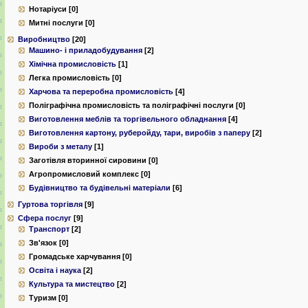
Нотаріуси [0]
Митні послуги [0]
Виробництво
[20]
Машино- і приладобудування
[2]
Хімічна промисловість
[1]
Легка промисловість [0]
Харчова та переробна промисловість
[4]
Поліграфічна промисловість та поліграфічні послуги [0]
Виготовлення меблів та торгівельного обладнання
[4]
Виготовлення картону, руберойду, тари, виробів з паперу
[2]
Вироби з металу
[1]
Заготівля вторинної сировини [0]
Агропромисловий комплекс [0]
Будівництво та будівельні матеріали
[6]
Гуртова торгівля
[9]
Сфера послуг
[9]
Транспорт
[2]
Зв'язок [0]
Громадське харчування [0]
Освіта і наука
[2]
Культура та мистецтво
[2]
Туризм [0]