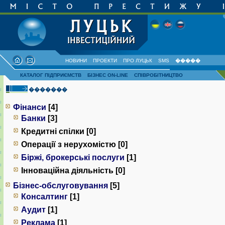
НОВИНИ
ПРОЕКТИ
ПРО ЛУЦЬК
SMS
�����
КАТАЛОГ ПІДПРИЄМСТВ
БІЗНЕС ON-LINE
СПІВРОБІТНИЦТВО
�������
Фінанси
[4]
Банки
[3]
Кредитні спілки [0]
Операції з нерухомістю [0]
Біржі, брокерські послуги
[1]
Інноваційна діяльність [0]
Бізнес-обслуговування
[5]
Консалтинг
[1]
Аудит
[1]
Реклама
[1]