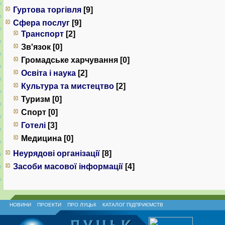
Гуртова торгівля
[9]
Сфера послуг
[9]
Транспорт
[2]
Зв'язок [0]
Громадське харчування [0]
Освіта і наука
[2]
Культура та мистецтво
[2]
Туризм [0]
Спорт [0]
Готелі
[3]
Медицина [0]
Неурядові організації
[8]
Засоби масової інформації
[4]
НОВИНИ
ПРОЕКТИ
ПРО ЛУЦЬК
КАТАЛОГ ПІДПРИЄМСТВ