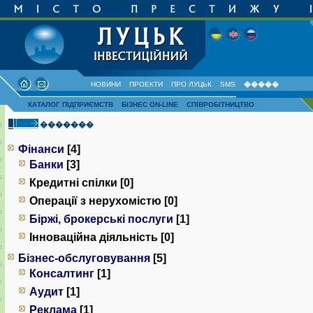
НОВИНИ
ПРОЕКТИ
ПРО ЛУЦЬК
SMS
�����
КАТАЛОГ ПІДПРИЄМСТВ
БІЗНЕС ON-LINE
СПІВРОБІТНИЦТВО
�������
Фінанси
[4]
Банки
[3]
Кредитні спілки [0]
Операції з нерухомістю [0]
Біржі, брокерські послуги
[1]
Інноваційна діяльність [0]
Бізнес-обслуговування
[5]
Консалтинг
[1]
Аудит
[1]
Реклама
[1]