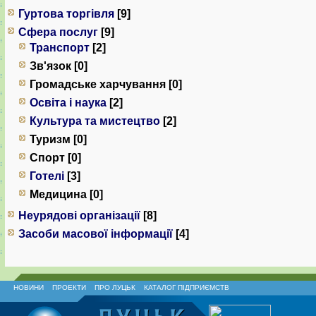
Гуртова торгівля
[9]
Сфера послуг
[9]
Транспорт
[2]
Зв'язок [0]
Громадське харчування [0]
Освіта і наука
[2]
Культура та мистецтво
[2]
Туризм [0]
Спорт [0]
Готелі
[3]
Медицина [0]
Неурядові організації
[8]
Засоби масової інформації
[4]
НОВИНИ
ПРОЕКТИ
ПРО ЛУЦЬК
КАТАЛОГ ПІДПРИЄМСТВ