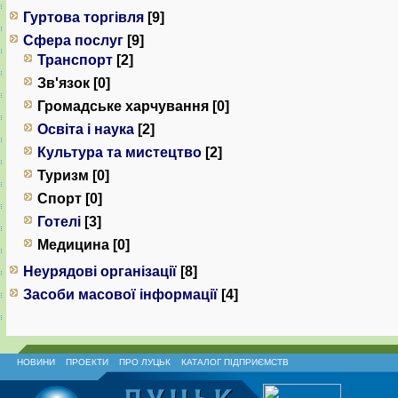
Гуртова торгівля
[9]
Сфера послуг
[9]
Транспорт
[2]
Зв'язок [0]
Громадське харчування [0]
Освіта і наука
[2]
Культура та мистецтво
[2]
Туризм [0]
Спорт [0]
Готелі
[3]
Медицина [0]
Неурядові організації
[8]
Засоби масової інформації
[4]
НОВИНИ
ПРОЕКТИ
ПРО ЛУЦЬК
КАТАЛОГ ПІДПРИЄМСТВ