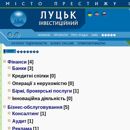
НОВИНИ
ПРОЕКТИ
ПРО ЛУЦЬК
SMS
�����
КАТАЛОГ ПІДПРИЄМСТВ
БІЗНЕС ON-LINE
СПІВРОБІТНИЦТВО
�������
Фінанси
[4]
Банки
[3]
Кредитні спілки [0]
Операції з нерухомістю [0]
Біржі, брокерські послуги
[1]
Інноваційна діяльність [0]
Бізнес-обслуговування
[5]
Консалтинг
[1]
Аудит
[1]
Реклама
[1]