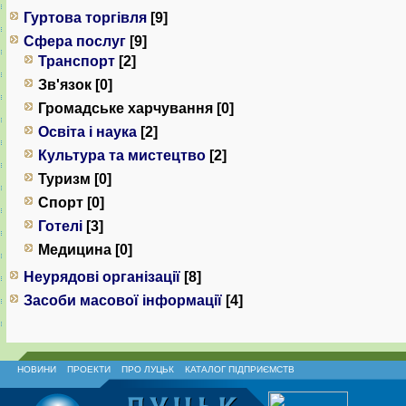
Гуртова торгівля
[9]
Сфера послуг
[9]
Транспорт
[2]
Зв'язок [0]
Громадське харчування [0]
Освіта і наука
[2]
Культура та мистецтво
[2]
Туризм [0]
Спорт [0]
Готелі
[3]
Медицина [0]
Неурядові організації
[8]
Засоби масової інформації
[4]
НОВИНИ
ПРОЕКТИ
ПРО ЛУЦЬК
КАТАЛОГ ПІДПРИЄМСТВ