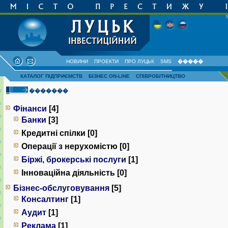
НОВИНИ
ПРОЕКТИ
ПРО ЛУЦЬК
SMS
�����
КАТАЛОГ ПІДПРИЄМСТВ
БІЗНЕС ON-LINE
СПІВРОБІТНИЦТВО
�������
Фінанси
[4]
Банки
[3]
Кредитні спілки [0]
Операції з нерухомістю [0]
Біржі, брокерські послуги
[1]
Інноваційна діяльність [0]
Бізнес-обслуговування
[5]
Консалтинг
[1]
Аудит
[1]
Реклама
[1]