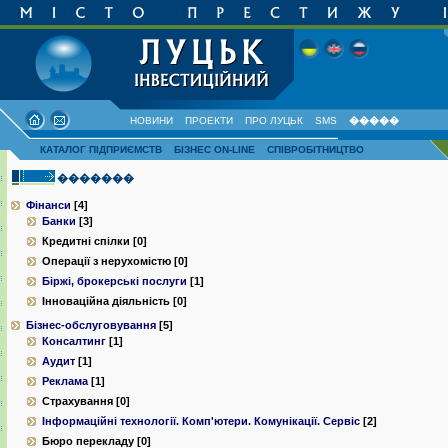
НОВИНИ
ПРОЕКТИ
ПРО ЛУЦЬК
SMS
�����
КАТАЛОГ ПІДПРИЄМСТВ
БІЗНЕС ON-LINE
СПІВРОБІТНИЦТВО
�������
Фінанси
[4]
Банки
[3]
Кредитні спілки [0]
Операції з нерухомістю [0]
Біржі, брокерські послуги
[1]
Інноваційна діяльність [0]
Бізнес-обслуговування
[5]
Консалтинг
[1]
Аудит
[1]
Реклама
[1]
Страхування [0]
Інформаційні технології. Комп'ютери. Комунiкацiї. Сервiс
[2]
Бюро перекладу [0]