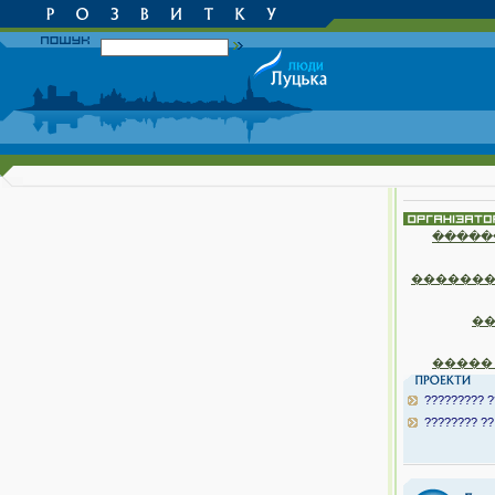
�����
�������
�
�����
????????? ?
???????? ??