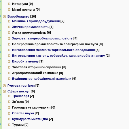
Нотаріуси [0]
Митні послуги [0]
Виробництво
[20]
Машино- і приладобудування
[2]
Хімічна промисловість
[1]
Легка промисловість [0]
Харчова та переробна промисловість
[4]
Поліграфічна промисловість та поліграфічні послуги [0]
Виготовлення меблів та торгівельного обладнання
[4]
Виготовлення картону, руберойду, тари, виробів з паперу
[2]
Вироби з металу
[1]
Заготівля вторинної сировини [0]
Агропромисловий комплекс [0]
Будівництво та будівельні матеріали
[6]
Гуртова торгівля
[9]
Сфера послуг
[9]
Транспорт
[2]
Зв'язок [0]
Громадське харчування [0]
Освіта і наука
[2]
Культура та мистецтво
[2]
Туризм [0]