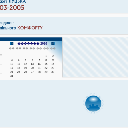
������� 2026
��
��
��
��
��
��
��
1
2
3
4
5
6
7
8
9
10
11
12
13
14
15
16
17
18
19
20
21
22
23
24
25
26
27
28
29
30
31