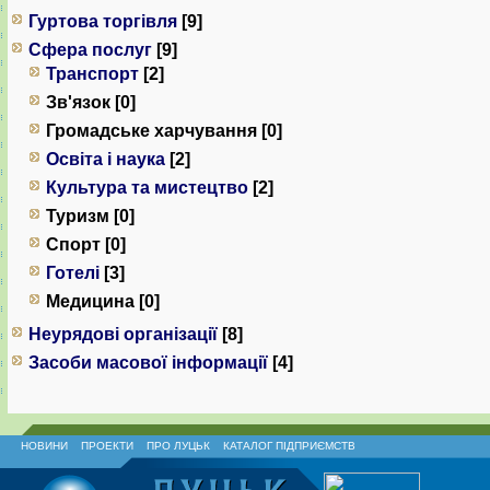
Гуртова торгівля
[9]
Сфера послуг
[9]
Транспорт
[2]
Зв'язок [0]
Громадське харчування [0]
Освіта і наука
[2]
Культура та мистецтво
[2]
Туризм [0]
Спорт [0]
Готелі
[3]
Медицина [0]
Неурядові організації
[8]
Засоби масової інформації
[4]
НОВИНИ
ПРОЕКТИ
ПРО ЛУЦЬК
КАТАЛОГ ПІДПРИЄМСТВ