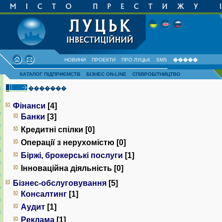
НОВИНИ
ПРОЕКТИ
ПРО ЛУЦЬК
SMS
�����
КАТАЛОГ ПІДПРИЄМСТВ
БІЗНЕС ON-LINE
СПІВРОБІТНИЦТВО
�������
Фінанси
[4]
Банки
[3]
Кредитні спілки [0]
Операції з нерухомістю [0]
Біржі, брокерські послуги
[1]
Інноваційна діяльність [0]
Бізнес-обслуговування
[5]
Консалтинг
[1]
Аудит
[1]
Реклама
[1]