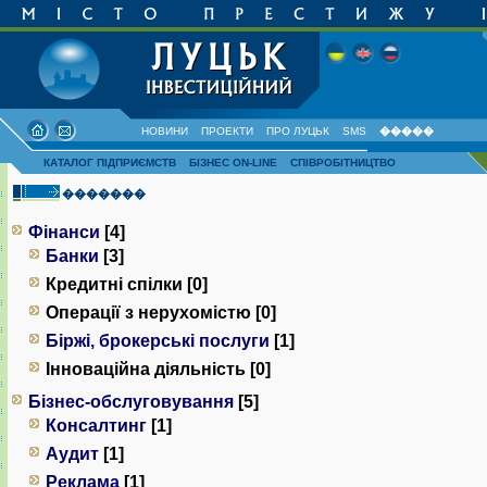
НОВИНИ
ПРОЕКТИ
ПРО ЛУЦЬК
SMS
�����
КАТАЛОГ ПІДПРИЄМСТВ
БІЗНЕС ON-LINE
СПІВРОБІТНИЦТВО
�������
Фінанси
[4]
Банки
[3]
Кредитні спілки [0]
Операції з нерухомістю [0]
Біржі, брокерські послуги
[1]
Інноваційна діяльність [0]
Бізнес-обслуговування
[5]
Консалтинг
[1]
Аудит
[1]
Реклама
[1]