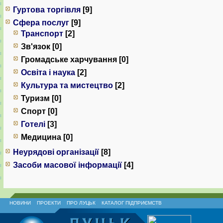
Гуртова торгівля
[9]
Сфера послуг
[9]
Транспорт
[2]
Зв'язок [0]
Громадське харчування [0]
Освіта і наука
[2]
Культура та мистецтво
[2]
Туризм [0]
Спорт [0]
Готелі
[3]
Медицина [0]
Неурядові організації
[8]
Засоби масової інформації
[4]
НОВИНИ
ПРОЕКТИ
ПРО ЛУЦЬК
КАТАЛОГ ПІДПРИЄМСТВ