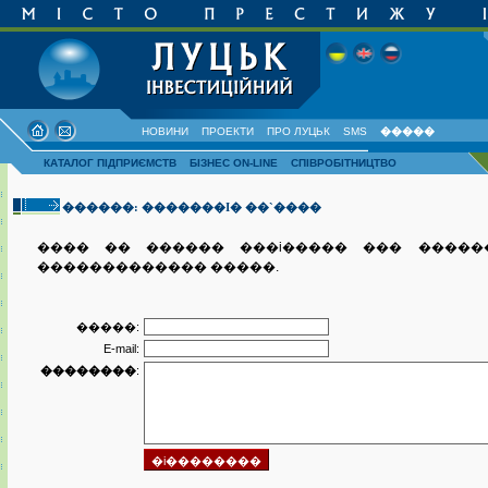
НОВИНИ
ПРОЕКТИ
ПРО ЛУЦЬК
SMS
�����
КАТАЛОГ ПІДПРИЄМСТВ
БІЗНЕС ON-LINE
СПІВРОБІТНИЦТВО
������: �������I� ��`����
���� �� ������ ���i����� ��� �����
������������� �����.
�����:
E-mail:
��������
: