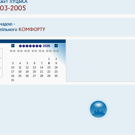
������� 2026
��
��
��
��
��
��
��
1
2
3
4
5
6
7
8
9
10
11
12
13
14
15
16
17
18
19
20
21
22
23
24
25
26
27
28
29
30
31