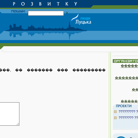
�����
���, �� ������� ��� ���������
�������
�
�����
????????? ?
???????? ??