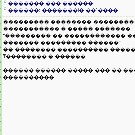
������� ��� ������
������: �������i� ��`����
��������� �������� ��������
����������� � ����� �������
"��������� �� ������������ �
������� ��������� ������"
�� �������� ���������� ����
ͳ�������� � ������
������ ������ ����� ��� �� �
����������