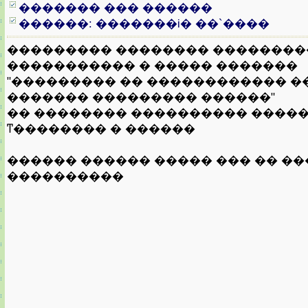
������� ��� ������
������: �������i� ��`����
��������� �������� ��������
����������� � ����� �������
"��������� �� ������������ �
������� ��������� ������"
�� �������� ���������� ����
ͳ�������� � ������
������ ������ ����� ��� �� �
����������