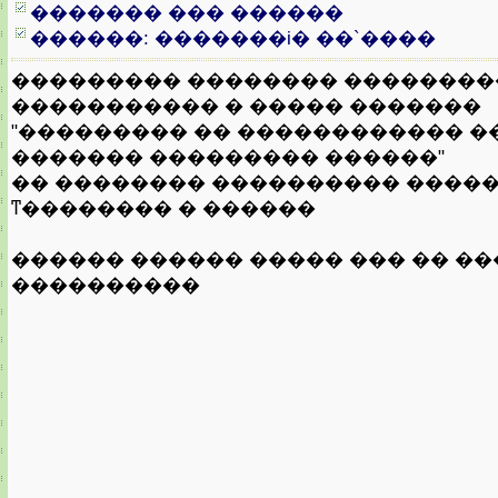
������� ��� ������
������: �������i� ��`����
��������� �������� ��������
����������� � ����� �������
"��������� �� ������������ �
������� ��������� ������"
�� �������� ���������� ����
ͳ�������� � ������
������ ������ ����� ��� �� �
����������