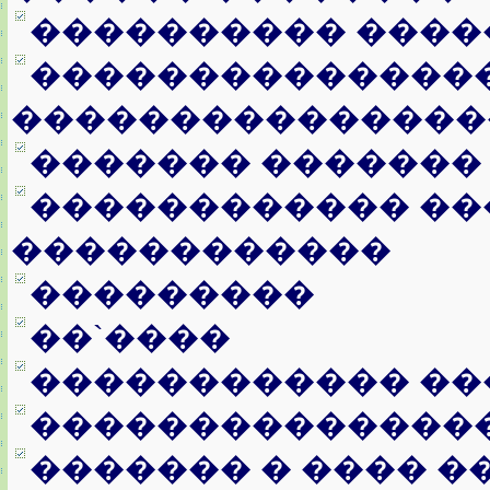
���������� ����
���������������
���������������
������� �������
������������ ��
������������
���������
��`����
������������ ��
��������������
������� � ���� �