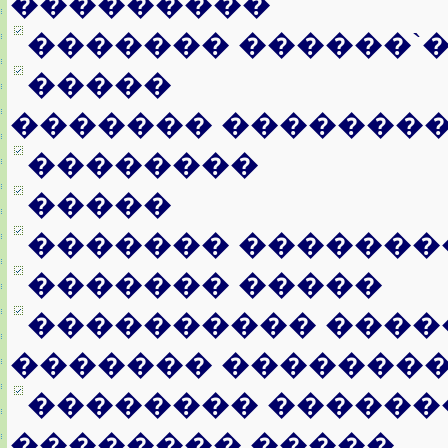
���������
������� ������`
�����
������� �������
��������
�����
������� �������
������� �����
���������� ����
������� �������
�������� ������
�������� �����