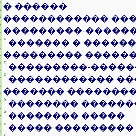
� ������
������������ ���
���������-�����
������� � �����
��������� �����
���������-�����
������������ ��
������� ��������
�������� ������
�������� �����
����� ���������