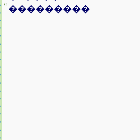
���������