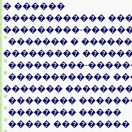
� ������
������������ ���
���������-�����
������� � �����
��������� �����
���������-�����
������������ ��
������� ��������
�������� ������
�������� �����
����� ���������