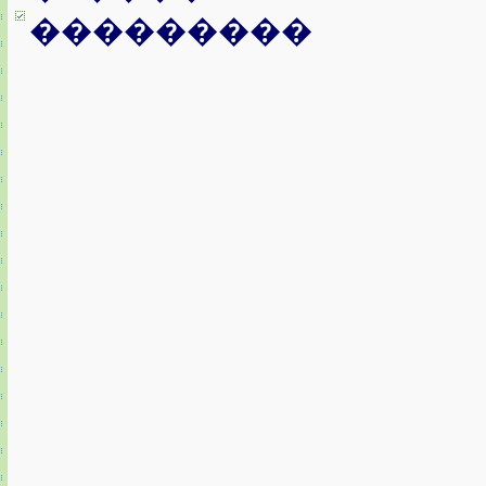
���������