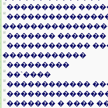
���������� ����
���������������
���������������
������� �������
������������ ��
������������
���������
��`����
������������ ��
��������������
������� � ���� �