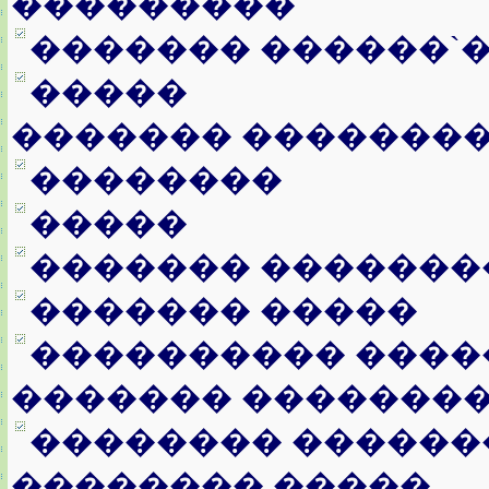
���������
������� ������`
�����
������� �������
��������
�����
������� �������
������� �����
���������� ����
������� �������
�������� ������
�������� �����