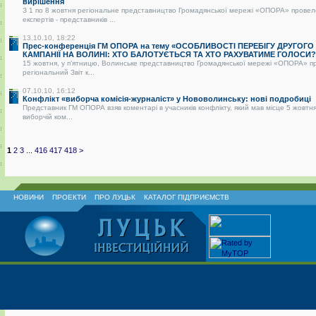
вирішення
З 1 по 8 жовтня регіональне представництво Громадянської мережі «ОПОРА» провел
експертів - представників ...
13.10.10, 18:22
Прес-конференція ГМ ОПОРА на тему «ОСОБЛИВОСТІ ПЕРЕБІГУ ДРУГОГО
КАМПАНІЇ НА ВОЛИНІ: ХТО БАЛОТУЄТЬСЯ ТА ХТО РАХУВАТИМЕ ГОЛОСИ?
15 жовтня, у п’ятницю, Волинське представництво Громадянської мережі «ОПОРА» п
регіональний Звіт к...
07.10.10, 16:12
Конфлікт «виборча комісія-журналіст» у Нововолинську: нові подробиці
Представник ГМ ОПОРА взяв коментарі в учасників конфлікту, який мав місце 5 жовтня
виборчій ком...
1
2
3
...
416
417
418
>
НОВИНИ
ПРОЕКТИ
ПРО ЛУЦЬК
КАТАЛОГ ПІДПРИЄМСТВ