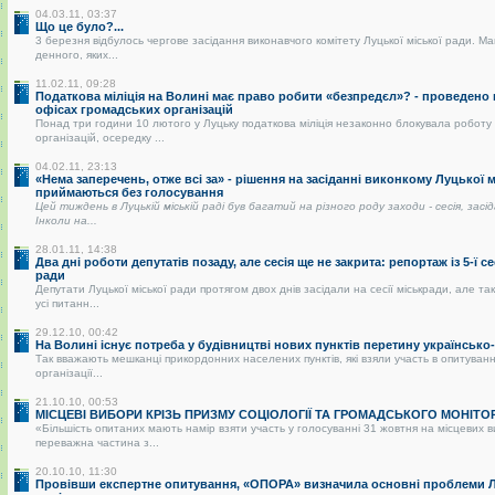
04.03.11, 03:37
Що це було?...
3 березня відбулось чергове засідання виконавчого комітету Луцької міської ради. Ма
денного, яких...
11.02.11, 09:28
Податкова міліція на Волині має право робити «безпредєл»? - проведено
офісах громадських організацій
Понад три години 10 лютого у Луцьку податкова міліція незаконно блокувала роботу
організацій, осередку ...
04.02.11, 23:13
«Нема заперечень, отже всі за» - рішення на засіданні виконкому Луцької 
приймаються без голосування
Цей тиждень в Луцькій міській раді був багатий на різного роду заходи - сесія, засі
Інколи на...
28.01.11, 14:38
Два дні роботи депутатів позаду, але сесія ще не закрита: репортаж із 5-ї се
ради
Депутати Луцької міської ради протягом двох днів засідали на сесії міськради, але так
усі питанн...
29.12.10, 00:42
На Волині існує потреба у будівництві нових пунктів перетину українськ
Так вважають мешканці прикордонних населених пунктів, які взяли участь в опитуванні
організації...
21.10.10, 00:53
МІСЦЕВІ ВИБОРИ КРІЗЬ ПРИЗМУ СОЦІОЛОГІЇ ТА ГРОМАДСЬКОГО МОНІТО
«Більшість опитаних мають намір взяти участь у голосуванні 31 жовтня на місцевих 
переважна частина з...
20.10.10, 11:30
Провівши експертне опитування, «ОПОРА» визначила основні проблеми Лу