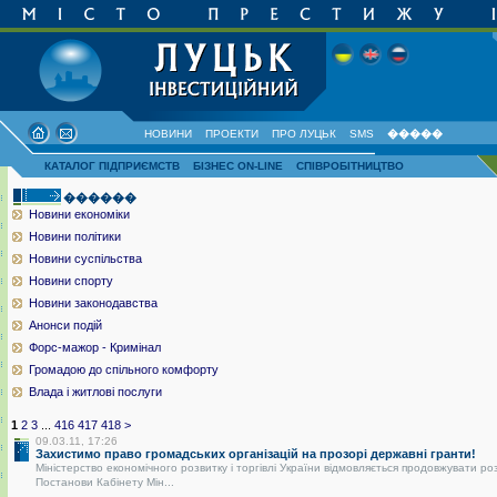
НОВИНИ
ПРОЕКТИ
ПРО ЛУЦЬК
SMS
�����
КАТАЛОГ ПІДПРИЄМСТВ
БІЗНЕС ON-LINE
СПІВРОБІТНИЦТВО
������
Новини економіки
Новини політики
Новини суспільства
Новини спорту
Новини законодавства
Анонси подій
Форс-мажор - Кримінал
Громадою до спільного комфорту
Влада і житлові послуги
1
2
3
...
416
417
418
>
09.03.11, 17:26
Захистимо право громадських організацій на прозорі державні гранти!
Міністерство економічного розвитку і торгівлі України відмовляється продовжувати ро
Постанови Кабінету Мін...