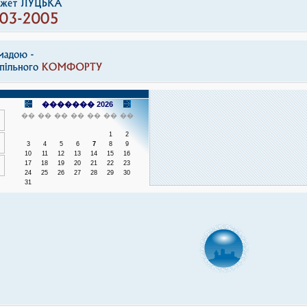
������� 2026
��
��
��
��
��
��
��
1
2
3
4
5
6
7
8
9
10
11
12
13
14
15
16
17
18
19
20
21
22
23
24
25
26
27
28
29
30
31