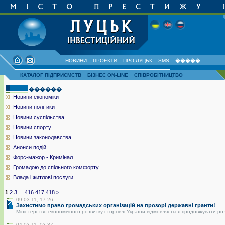
НОВИНИ
ПРОЕКТИ
ПРО ЛУЦЬК
SMS
�����
КАТАЛОГ ПІДПРИЄМСТВ
БІЗНЕС ON-LINE
СПІВРОБІТНИЦТВО
������
Новини економіки
Новини політики
Новини суспільства
Новини спорту
Новини законодавства
Анонси подій
Форс-мажор - Кримінал
Громадою до спільного комфорту
Влада і житлові послуги
1
2
3
...
416
417
418
>
09.03.11, 17:26
Захистимо право громадських організацій на прозорі державні гранти!
Міністерство економічного розвитку і торгівлі України відмовляється продовжувати ро
04.03.11, 03:37