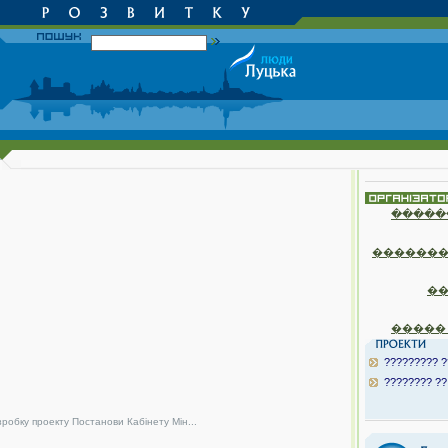
�����
�������
�
�����
????????? ?
???????? ??
зробку проекту Постанови Кабінету Мін...