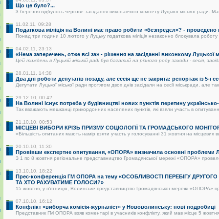
Що це було?...
3 березня відбулось чергове засідання виконавчого комітету Луцької міської ради. Май
11.02.11, 09:28
Податкова міліція на Волині має право робити «безпредєл»? - проведено
Понад три години 10 лютого у Луцьку податкова міліція незаконно блокувала роботу р
04.02.11, 23:13
«Нема заперечень, отже всі за» - рішення на засіданні виконкому Луцької
Цей тиждень в Луцькій міській раді був багатий на різного роду заходи - сесія, засі
28.01.11, 14:38
Два дні роботи депутатів позаду, але сесія ще не закрита: репортаж із 5-ї се
Депутати Луцької міської ради протягом двох днів засідали на сесії міськради, але так 
29.12.10, 00:42
На Волині існує потреба у будівництві нових пунктів перетину українськ
Так вважають мешканці прикордонних населених пунктів, які взяли участь в опитуванні.
21.10.10, 00:53
МІСЦЕВІ ВИБОРИ КРІЗЬ ПРИЗМУ СОЦІОЛОГІЇ ТА ГРОМАДСЬКОГО МОНІТО
«Більшість опитаних мають намір взяти участь у голосуванні 31 жовтня на місцевих в
20.10.10, 11:30
Провівши експертне опитування, «ОПОРА» визначила основні проблеми Лу
З 1 по 8 жовтня регіональне представництво Громадянської мережі «ОПОРА» провело о
13.10.10, 18:22
Прес-конференція ГМ ОПОРА на тему «ОСОБЛИВОСТІ ПЕРЕБІГУ ДРУГОГ
ТА ХТО РАХУВАТИМЕ ГОЛОСИ?»
15 жовтня, у п’ятницю, Волинське представництво Громадянської мережі «ОПОРА» пре
07.10.10, 16:12
Конфлікт «виборча комісія-журналіст» у Нововолинську: нові подробиці
Представник ГМ ОПОРА взяв коментарі в учасників конфлікту, який мав місце 5 жовтня 