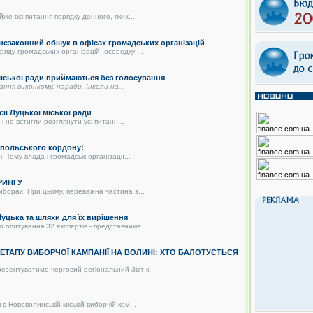
же всі питання порядку денного, яких...
 незаконний обшук в офісах громадських організацій
яду громадських організацій, осередку ...
 міської ради приймаються без голосування
дання виконкому, наради. Інколи на...
сії Луцької міської ради
і не встигли розглянути усі питанн...
о-польського кордону!
 Тому влада і громадські організації...
РИНГУ
иборах. При цьому, переважна частина з...
цька та шляхи для їх вирішення
питування 32 експертів - представників ...
О ЕТАПУ ВИБОРЧОЇ КАМПАНІЇ НА ВОЛИНІ: ХТО БАЛОТУЄТЬСЯ
зентуватиме черговий регіональний Звіт к...
в Нововолинській міській виборчій ком...