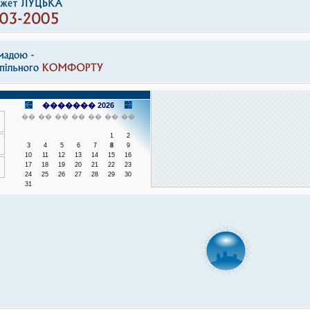
������� 2026
��
��
��
��
��
��
��
1
2
3
4
5
6
7
8
9
10
11
12
13
14
15
16
17
18
19
20
21
22
23
24
25
26
27
28
29
30
31