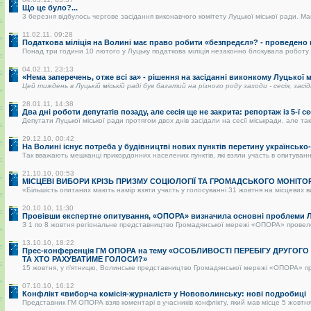
Що це було?...
3 березня відбулось чергове засідання виконавчого комітету Луцької міської ради. Май
11.02.11, 09:28
Податкова міліція на Волині має право робити «безпредєл»? - проведено
Понад три години 10 лютого у Луцьку податкова міліція незаконно блокувала роботу р
04.02.11, 23:13
«Нема заперечень, отже всі за» - рішення на засіданні виконкому Луцької
Цей тиждень в Луцькій міській раді був багатий на різного роду заходи - сесія, засі
28.01.11, 14:38
Два дні роботи депутатів позаду, але сесія ще не закрита: репортаж із 5-ї се
Депутати Луцької міської ради протягом двох днів засідали на сесії міськради, але так 
29.12.10, 00:42
На Волині існує потреба у будівництві нових пунктів перетину українськ
Так вважають мешканці прикордонних населених пунктів, які взяли участь в опитуванні.
21.10.10, 00:53
МІСЦЕВІ ВИБОРИ КРІЗЬ ПРИЗМУ СОЦІОЛОГІЇ ТА ГРОМАДСЬКОГО МОНІТО
«Більшість опитаних мають намір взяти участь у голосуванні 31 жовтня на місцевих в
20.10.10, 11:30
Провівши експертне опитування, «ОПОРА» визначила основні проблеми Лу
З 1 по 8 жовтня регіональне представництво Громадянської мережі «ОПОРА» провело о
13.10.10, 18:22
Прес-конференція ГМ ОПОРА на тему «ОСОБЛИВОСТІ ПЕРЕБІГУ ДРУГОГ
ТА ХТО РАХУВАТИМЕ ГОЛОСИ?»
15 жовтня, у п’ятницю, Волинське представництво Громадянської мережі «ОПОРА» пре
07.10.10, 16:12
Конфлікт «виборча комісія-журналіст» у Нововолинську: нові подробиці
Представник ГМ ОПОРА взяв коментарі в учасників конфлікту, який мав місце 5 жовтня 