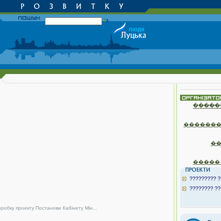
�����
�������
�
�����
????????? ?
???????? ??
зробку проекту Постанови Кабінету Мін...