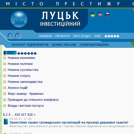
НОВИНИ
ПРОЕКТИ
ПРО ЛУЦЬК
SMS
�����
КАТАЛОГ ПІДПРИЄМСТВ
БІЗНЕС ON-LINE
СПІВРОБІТНИЦТВО
������
Новини економіки
Новини політики
Новини суспільства
Новини спорту
Новини законодавства
Анонси подій
Форс-мажор - Кримінал
Громадою до спільного комфорту
Влада і житлові послуги
1
2
3
...
416
417
418
>
09.03.11, 17:26
Захистимо право громадських організацій на прозорі державні гранти!
Міністерство економічного розвитку і торгівлі України відмовляється продовжувати ро
04.03.11, 03:37