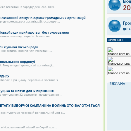
же всі питання порядку денного, яких...
 незаконний обшук в офісах громадських організацій
яду громадських організацій, осередку ...
 міської ради приймаються без голосування
дання виконкому, наради. Інколи на...
сії Луцької міської ради
і не встигли розглянути усі питанн...
о-польського кордону!
 Тому влада і громадські організації...
РИНГУ
иборах. При цьому, переважна частина з...
цька та шляхи для їх вирішення
питування 32 експертів - представників ...
О ЕТАПУ ВИБОРЧОЇ КАМПАНІЇ НА ВОЛИНІ: ХТО БАЛОТУЄТЬСЯ
зентуватиме черговий регіональний Звіт к...
в Нововолинській міській виборчій ком...