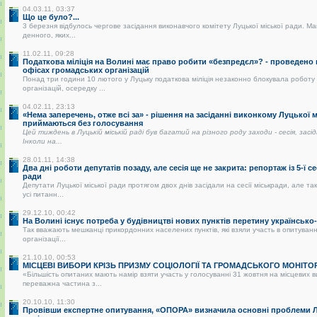
04.03.11, 03:37
Що це було?...
3 березня відбулось чергове засідання виконавчого комітету Луцької міської ради. Ма
денного, яких...
11.02.11, 09:28
Податкова міліція на Волині має право робити «безпредєл»? - проведено
офісах громадських організацій
Понад три години 10 лютого у Луцьку податкова міліція незаконно блокувала роботу
організацій, осередку ...
04.02.11, 23:13
«Нема заперечень, отже всі за» - рішення на засіданні виконкому Луцької 
приймаються без голосування
Цей тиждень в Луцькій міській раді був багатий на різного роду заходи - сесія, засі
Інколи на...
28.01.11, 14:38
Два дні роботи депутатів позаду, але сесія ще не закрита: репортаж із 5-ї се
ради
Депутати Луцької міської ради протягом двох днів засідали на сесії міськради, але так
усі питанн...
29.12.10, 00:42
На Волині існує потреба у будівництві нових пунктів перетину українськ
Так вважають мешканці прикордонних населених пунктів, які взяли участь в опитуванні
організації...
21.10.10, 00:53
МІСЦЕВІ ВИБОРИ КРІЗЬ ПРИЗМУ СОЦІОЛОГІЇ ТА ГРОМАДСЬКОГО МОНІТО
«Більшість опитаних мають намір взяти участь у голосуванні 31 жовтня на місцевих 
переважна частина з...
20.10.10, 11:30
Провівши експертне опитування, «ОПОРА» визначила основні проблеми Лу