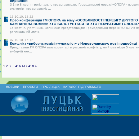
вирішення
З 1 по 8 жовтня регіональне представництво Громадянської мережі «ОПОРА» провел
експертів - представників ...
13.10.10, 18:22
Прес-конференція ГМ ОПОРА на тему «ОСОБЛИВОСТІ ПЕРЕБІГУ ДРУГОГО
КАМПАНІЇ НА ВОЛИНІ: ХТО БАЛОТУЄТЬСЯ ТА ХТО РАХУВАТИМЕ ГОЛОСИ?
15 жовтня, у п’ятницю, Волинське представництво Громадянської мережі «ОПОРА» п
регіональний Звіт к...
07.10.10, 16:12
Конфлікт «виборча комісія-журналіст» у Нововолинську: нові подробиці
Представник ГМ ОПОРА взяв коментарі в учасників конфлікту, який мав місце 5 жовтня
виборчій ком...
1
2
3
...
416
417
418
>
НОВИНИ
ПРОЕКТИ
ПРО ЛУЦЬК
КАТАЛОГ ПІДПРИЄМСТВ