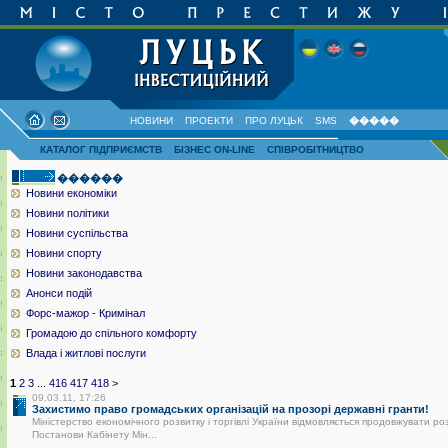
НОВИНИ
ПРОЕКТИ
ПРО ЛУЦЬК
SMS
�����
КАТАЛОГ ПІДПРИЄМСТВ
БІЗНЕС ON-LINE
СПІВРОБІТНИЦТВО
������
Новини економіки
Новини політики
Новини суспільства
Новини спорту
Новини законодавства
Анонси подій
Форс-мажор - Кримінал
Громадою до спільного комфорту
Влада і житлові послуги
1
2
3
...
416
417
418
>
09.03.11, 17:26
Захистимо право громадських організацій на прозорі державні гранти!
Міністерство економічного розвитку і торгівлі України відмовляється продовжувати ро
Постанови Кабінету Мін...