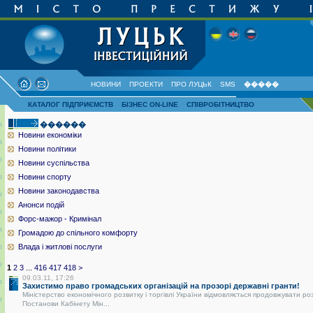
НОВИНИ
ПРОЕКТИ
ПРО ЛУЦЬК
SMS
�����
КАТАЛОГ ПІДПРИЄМСТВ
БІЗНЕС ON-LINE
СПІВРОБІТНИЦТВО
������
Новини економіки
Новини політики
Новини суспільства
Новини спорту
Новини законодавства
Анонси подій
Форс-мажор - Кримінал
Громадою до спільного комфорту
Влада і житлові послуги
1
2
3
...
416
417
418
>
09.03.11, 17:26
Захистимо право громадських організацій на прозорі державні гранти!
Міністерство економічного розвитку і торгівлі України відмовляється продовжувати ро
Постанови Кабінету Мін...