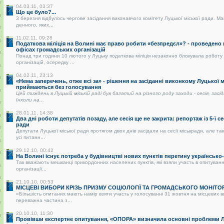
04.03.11, 03:37
Що це було?...
3 березня відбулось чергове засідання виконавчого комітету Луцької міської ради. Ма
денного, яких...
11.02.11, 09:28
Податкова міліція на Волині має право робити «безпредєл»? - проведено
офісах громадських організацій
Понад три години 10 лютого у Луцьку податкова міліція незаконно блокувала роботу
організацій, осередку ...
04.02.11, 23:13
«Нема заперечень, отже всі за» - рішення на засіданні виконкому Луцької 
приймаються без голосування
Цей тиждень в Луцькій міській раді був багатий на різного роду заходи - сесія, засі
Інколи на...
28.01.11, 14:38
Два дні роботи депутатів позаду, але сесія ще не закрита: репортаж із 5-ї се
ради
Депутати Луцької міської ради протягом двох днів засідали на сесії міськради, але так
усі питанн...
29.12.10, 00:42
На Волині існує потреба у будівництві нових пунктів перетину українськ
Так вважають мешканці прикордонних населених пунктів, які взяли участь в опитуванні
організації...
21.10.10, 00:53
МІСЦЕВІ ВИБОРИ КРІЗЬ ПРИЗМУ СОЦІОЛОГІЇ ТА ГРОМАДСЬКОГО МОНІТО
«Більшість опитаних мають намір взяти участь у голосуванні 31 жовтня на місцевих 
переважна частина з...
20.10.10, 11:30
Провівши експертне опитування, «ОПОРА» визначила основні проблеми Лу