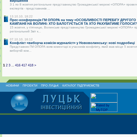
вирішення
З 1 по 8 жовтня регіональне представництво Громадянської мережі «ОПОРА» провел
експертів - представників ...
13.10.10, 18:22
Прес-конференція ГМ ОПОРА на тему «ОСОБЛИВОСТІ ПЕРЕБІГУ ДРУГОГО
КАМПАНІЇ НА ВОЛИНІ: ХТО БАЛОТУЄТЬСЯ ТА ХТО РАХУВАТИМЕ ГОЛОСИ?
15 жовтня, у п’ятницю, Волинське представництво Громадянської мережі «ОПОРА» п
регіональний Звіт к...
07.10.10, 16:12
Конфлікт «виборча комісія-журналіст» у Нововолинську: нові подробиці
Представник ГМ ОПОРА взяв коментарі в учасників конфлікту, який мав місце 5 жовтня
виборчій ком...
1
2
3
...
416
417
418
>
НОВИНИ
ПРОЕКТИ
ПРО ЛУЦЬК
КАТАЛОГ ПІДПРИЄМСТВ