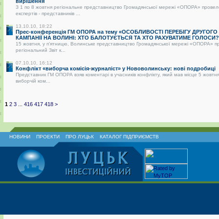
вирішення
З 1 по 8 жовтня регіональне представництво Громадянської мережі «ОПОРА» провел
експертів - представників ...
13.10.10, 18:22
Прес-конференція ГМ ОПОРА на тему «ОСОБЛИВОСТІ ПЕРЕБІГУ ДРУГОГО
КАМПАНІЇ НА ВОЛИНІ: ХТО БАЛОТУЄТЬСЯ ТА ХТО РАХУВАТИМЕ ГОЛОСИ?
15 жовтня, у п’ятницю, Волинське представництво Громадянської мережі «ОПОРА» п
регіональний Звіт к...
07.10.10, 16:12
Конфлікт «виборча комісія-журналіст» у Нововолинську: нові подробиці
Представник ГМ ОПОРА взяв коментарі в учасників конфлікту, який мав місце 5 жовтня
виборчій ком...
1
2
3
...
416
417
418
>
НОВИНИ
ПРОЕКТИ
ПРО ЛУЦЬК
КАТАЛОГ ПІДПРИЄМСТВ