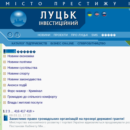
НОВИНИ
ПРОЕКТИ
ПРО ЛУЦЬК
SMS
�����
КАТАЛОГ ПІДПРИЄМСТВ
БІЗНЕС ON-LINE
СПІВРОБІТНИЦТВО
������
Новини економіки
Новини політики
Новини суспільства
Новини спорту
Новини законодавства
Анонси подій
Форс-мажор - Кримінал
Громадою до спільного комфорту
Влада і житлові послуги
1
2
3
...
416
417
418
>
09.03.11, 17:26
Захистимо право громадських організацій на прозорі державні гранти!
Міністерство економічного розвитку і торгівлі України відмовляється продовжувати ро
Постанови Кабінету Мін...