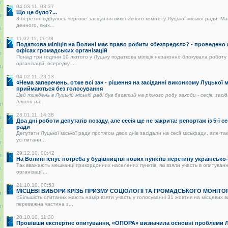
04.03.11, 03:37
Що це було?...
3 березня відбулось чергове засідання виконавчого комітету Луцької міської ради. Ма
денного, яких...
11.02.11, 09:28
Податкова міліція на Волині має право робити «безпредєл»? - проведено
офісах громадських організацій
Понад три години 10 лютого у Луцьку податкова міліція незаконно блокувала роботу
організацій, осередку ...
04.02.11, 23:13
«Нема заперечень, отже всі за» - рішення на засіданні виконкому Луцької 
приймаються без голосування
Цей тиждень в Луцькій міській раді був багатий на різного роду заходи - сесія, засі
Інколи на...
28.01.11, 14:38
Два дні роботи депутатів позаду, але сесія ще не закрита: репортаж із 5-ї се
ради
Депутати Луцької міської ради протягом двох днів засідали на сесії міськради, але так
усі питанн...
29.12.10, 00:42
На Волині існує потреба у будівництві нових пунктів перетину українськ
Так вважають мешканці прикордонних населених пунктів, які взяли участь в опитуванні
організації...
21.10.10, 00:53
МІСЦЕВІ ВИБОРИ КРІЗЬ ПРИЗМУ СОЦІОЛОГІЇ ТА ГРОМАДСЬКОГО МОНІТО
«Більшість опитаних мають намір взяти участь у голосуванні 31 жовтня на місцевих 
переважна частина з...
20.10.10, 11:30
Провівши експертне опитування, «ОПОРА» визначила основні проблеми Лу