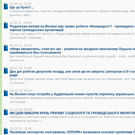
04.03.11, 03:37
Що це було?...
3 березня відбулось чергове засідання виконавчого комітету Луцької міської ради. Ма
денного, яких...
11.02.11, 09:28
Податкова міліція на Волині має право робити «безпредєл»? - проведено
офісах громадських організацій
Понад три години 10 лютого у Луцьку податкова міліція незаконно блокувала роботу
організацій, осередку ...
04.02.11, 23:13
«Нема заперечень, отже всі за» - рішення на засіданні виконкому Луцької 
приймаються без голосування
Цей тиждень в Луцькій міській раді був багатий на різного роду заходи - сесія, засі
Інколи на...
28.01.11, 14:38
Два дні роботи депутатів позаду, але сесія ще не закрита: репортаж із 5-ї се
ради
Депутати Луцької міської ради протягом двох днів засідали на сесії міськради, але так
усі питанн...
29.12.10, 00:42
На Волині існує потреба у будівництві нових пунктів перетину українськ
Так вважають мешканці прикордонних населених пунктів, які взяли участь в опитуванні
організації...
21.10.10, 00:53
МІСЦЕВІ ВИБОРИ КРІЗЬ ПРИЗМУ СОЦІОЛОГІЇ ТА ГРОМАДСЬКОГО МОНІТО
«Більшість опитаних мають намір взяти участь у голосуванні 31 жовтня на місцевих 
переважна частина з...
20.10.10, 11:30
Провівши експертне опитування, «ОПОРА» визначила основні проблеми Лу