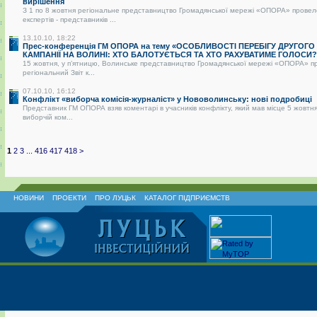
вирішення
З 1 по 8 жовтня регіональне представництво Громадянської мережі «ОПОРА» провел
експертів - представників ...
13.10.10, 18:22
Прес-конференція ГМ ОПОРА на тему «ОСОБЛИВОСТІ ПЕРЕБІГУ ДРУГОГО
КАМПАНІЇ НА ВОЛИНІ: ХТО БАЛОТУЄТЬСЯ ТА ХТО РАХУВАТИМЕ ГОЛОСИ?
15 жовтня, у п’ятницю, Волинське представництво Громадянської мережі «ОПОРА» п
регіональний Звіт к...
07.10.10, 16:12
Конфлікт «виборча комісія-журналіст» у Нововолинську: нові подробиці
Представник ГМ ОПОРА взяв коментарі в учасників конфлікту, який мав місце 5 жовтня
виборчій ком...
1
2
3
...
416
417
418
>
НОВИНИ
ПРОЕКТИ
ПРО ЛУЦЬК
КАТАЛОГ ПІДПРИЄМСТВ