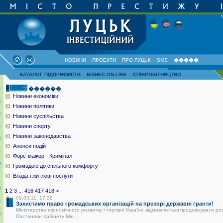
НОВИНИ
ПРОЕКТИ
ПРО ЛУЦЬК
SMS
�����
КАТАЛОГ ПІДПРИЄМСТВ
БІЗНЕС ON-LINE
СПІВРОБІТНИЦТВО
������
Новини економіки
Новини політики
Новини суспільства
Новини спорту
Новини законодавства
Анонси подій
Форс-мажор - Кримінал
Громадою до спільного комфорту
Влада і житлові послуги
1
2
3
...
416
417
418
>
09.03.11, 17:26
Захистимо право громадських організацій на прозорі державні гранти!
Міністерство економічного розвитку і торгівлі України відмовляється продовжувати ро
Постанови Кабінету Мін...