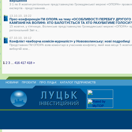
вирішення
З 1 по 8 жовтня регіональне представництво Громадянської мережі «ОПОРА» провел
експертів - представників ...
13.10.10, 18:22
Прес-конференція ГМ ОПОРА на тему «ОСОБЛИВОСТІ ПЕРЕБІГУ ДРУГОГО
КАМПАНІЇ НА ВОЛИНІ: ХТО БАЛОТУЄТЬСЯ ТА ХТО РАХУВАТИМЕ ГОЛОСИ?
15 жовтня, у п’ятницю, Волинське представництво Громадянської мережі «ОПОРА» п
регіональний Звіт к...
07.10.10, 16:12
Конфлікт «виборча комісія-журналіст» у Нововолинську: нові подробиці
Представник ГМ ОПОРА взяв коментарі в учасників конфлікту, який мав місце 5 жовтня
виборчій ком...
1
2
3
...
416
417
418
>
НОВИНИ
ПРОЕКТИ
ПРО ЛУЦЬК
КАТАЛОГ ПІДПРИЄМСТВ