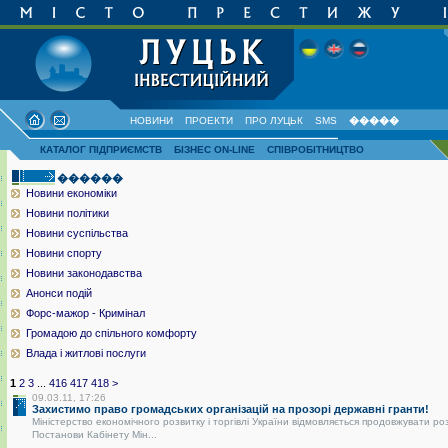
НОВИНИ
ПРОЕКТИ
ПРО ЛУЦЬК
SMS
�����
КАТАЛОГ ПІДПРИЄМСТВ
БІЗНЕС ON-LINE
СПІВРОБІТНИЦТВО
������
Новини економіки
Новини політики
Новини суспільства
Новини спорту
Новини законодавства
Анонси подій
Форс-мажор - Кримінал
Громадою до спільного комфорту
Влада і житлові послуги
1
2
3
...
416
417
418
>
09.03.11, 17:26
Захистимо право громадських організацій на прозорі державні гранти!
Міністерство економічного розвитку і торгівлі України відмовляється продовжувати ро
Постанови Кабінету Мін...