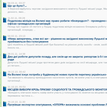
04.03.11, 03:37
Що це було?...
3 березня відбулось чергове засідання виконавчого комітету Луцької міської ради. Ма
денного, яких...
11.02.11, 09:28
Податкова міліція на Волині має право робити «безпредєл»? - проведено
офісах громадських організацій
Понад три години 10 лютого у Луцьку податкова міліція незаконно блокувала роботу
організацій, осередку ...
04.02.11, 23:13
«Нема заперечень, отже всі за» - рішення на засіданні виконкому Луцької 
приймаються без голосування
Цей тиждень в Луцькій міській раді був багатий на різного роду заходи - сесія, засі
Інколи на...
28.01.11, 14:38
Два дні роботи депутатів позаду, але сесія ще не закрита: репортаж із 5-ї се
ради
Депутати Луцької міської ради протягом двох днів засідали на сесії міськради, але так
усі питанн...
29.12.10, 00:42
На Волині існує потреба у будівництві нових пунктів перетину українськ
Так вважають мешканці прикордонних населених пунктів, які взяли участь в опитуванні
організації...
21.10.10, 00:53
МІСЦЕВІ ВИБОРИ КРІЗЬ ПРИЗМУ СОЦІОЛОГІЇ ТА ГРОМАДСЬКОГО МОНІТО
«Більшість опитаних мають намір взяти участь у голосуванні 31 жовтня на місцевих 
переважна частина з...
20.10.10, 11:30
Провівши експертне опитування, «ОПОРА» визначила основні проблеми Лу